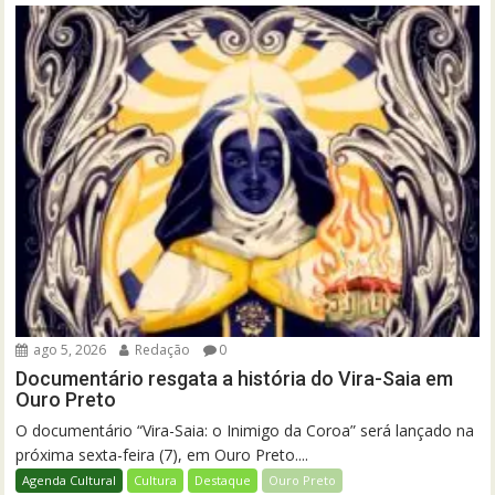
ago 5, 2026
Redação
0
Documentário resgata a história do Vira-Saia em
Ouro Preto
O documentário “Vira-Saia: o Inimigo da Coroa” será lançado na
próxima sexta-feira (7), em Ouro Preto....
Agenda Cultural
Cultura
Destaque
Ouro Preto