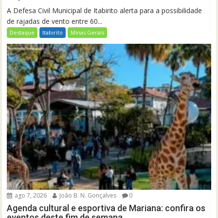
A Defesa Civil Municipal de Itabirito alerta para a possibilidade
de rajadas de vento entre 60...
Destaque
Itabirito
Minas Gerais
ago 7, 2026
João B. N. Gonçalves
0
Agenda cultural e esportiva de Mariana: confira os
eventos deste fim de semana