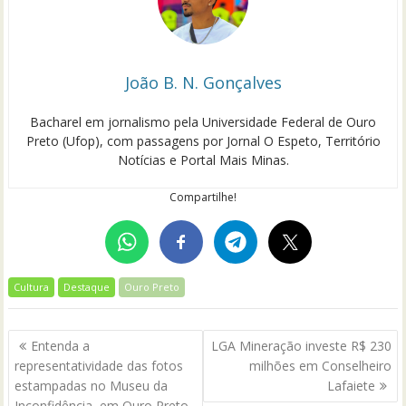
João B. N. Gonçalves
Bacharel em jornalismo pela Universidade Federal de Ouro
Preto (Ufop), com passagens por Jornal O Espeto, Território
Notícias e Portal Mais Minas.
Compartilhe!
Cultura
Destaque
Ouro Preto
Navegação
Entenda a
LGA Mineração investe R$ 230
de
representatividade das fotos
milhões em Conselheiro
Post
estampadas no Museu da
Lafaiete
Inconfidência, em Ouro Preto