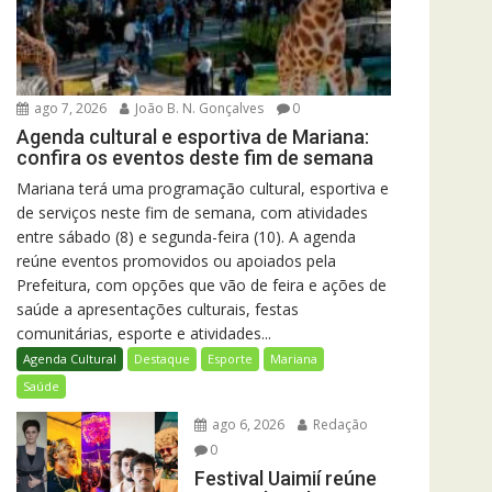
ago 7, 2026
João B. N. Gonçalves
0
Agenda cultural e esportiva de Mariana:
confira os eventos deste fim de semana
Mariana terá uma programação cultural, esportiva e
de serviços neste fim de semana, com atividades
entre sábado (8) e segunda-feira (10). A agenda
reúne eventos promovidos ou apoiados pela
Prefeitura, com opções que vão de feira e ações de
saúde a apresentações culturais, festas
comunitárias, esporte e atividades...
Agenda Cultural
Destaque
Esporte
Mariana
Saúde
ago 6, 2026
Redação
0
Festival Uaimií reúne