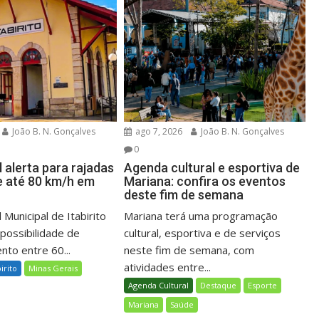
João B. N. Gonçalves
ago 7, 2026
João B. N. Gonçalves
0
l alerta para rajadas
Agenda cultural e esportiva de
e até 80 km/h em
Mariana: confira os eventos
deste fim de semana
 Municipal de Itabirito
Mariana terá uma programação
 possibilidade de
cultural, esportiva e de serviços
nto entre 60...
neste fim de semana, com
atividades entre...
birito
Minas Gerais
Agenda Cultural
Destaque
Esporte
Mariana
Saúde