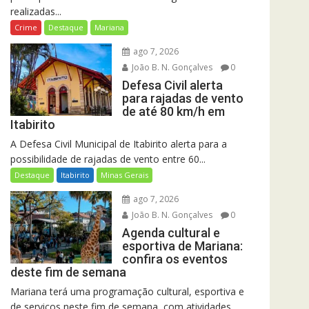
realizadas...
Crime
Destaque
Mariana
ago 7, 2026
João B. N. Gonçalves
0
Defesa Civil alerta
para rajadas de vento
de até 80 km/h em
Itabirito
A Defesa Civil Municipal de Itabirito alerta para a
possibilidade de rajadas de vento entre 60...
Destaque
Itabirito
Minas Gerais
ago 7, 2026
João B. N. Gonçalves
0
Agenda cultural e
esportiva de Mariana:
confira os eventos
deste fim de semana
Mariana terá uma programação cultural, esportiva e
de serviços neste fim de semana, com atividades