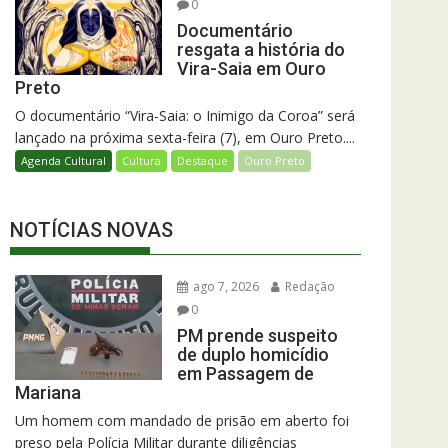
0
Documentário
resgata a história do
Vira-Saia em Ouro
Preto
O documentário “Vira-Saia: o Inimigo da Coroa” será
lançado na próxima sexta-feira (7), em Ouro Preto....
Agenda Cultural
Cultura
Destaque
Ouro Preto
NOTÍCIAS NOVAS
ago 7, 2026
Redação
0
PM prende suspeito
de duplo homicídio
em Passagem de
Mariana
Um homem com mandado de prisão em aberto foi
preso pela Polícia Militar durante diligências