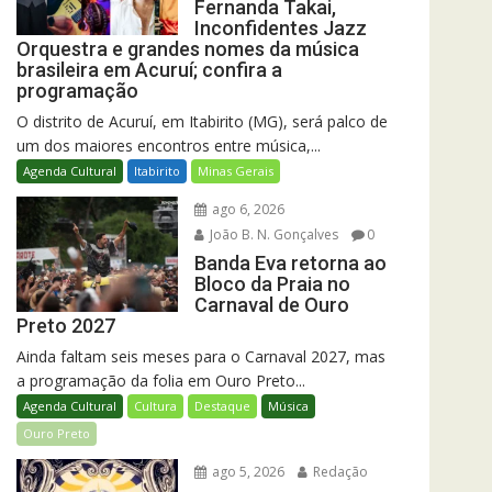
Fernanda Takai,
Inconfidentes Jazz
Orquestra e grandes nomes da música
brasileira em Acuruí; confira a
programação
O distrito de Acuruí, em Itabirito (MG), será palco de
um dos maiores encontros entre música,...
Agenda Cultural
Itabirito
Minas Gerais
ago 6, 2026
João B. N. Gonçalves
0
Banda Eva retorna ao
Bloco da Praia no
Carnaval de Ouro
Preto 2027
Ainda faltam seis meses para o Carnaval 2027, mas
a programação da folia em Ouro Preto...
Agenda Cultural
Cultura
Destaque
Música
Ouro Preto
ago 5, 2026
Redação