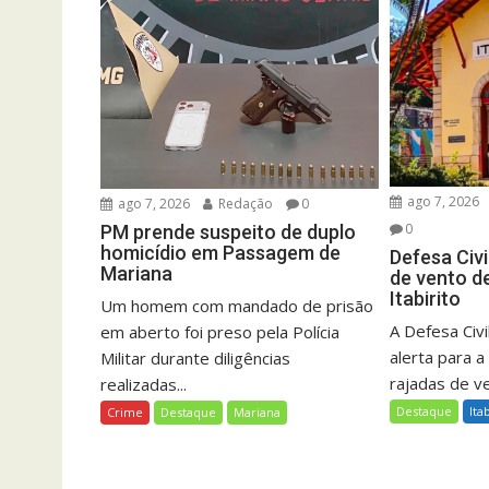
ago 7, 2026
ago 7, 2026
Redação
0
0
PM prende suspeito de duplo
homicídio em Passagem de
Defesa Civi
Mariana
de vento d
Itabirito
Um homem com mandado de prisão
A Defesa Civil
em aberto foi preso pela Polícia
alerta para a
Militar durante diligências
rajadas de ve
realizadas...
Destaque
Ita
Crime
Destaque
Mariana