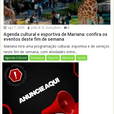
ago 7, 2026
João B. N. Gonçalves
0
Agenda cultural e esportiva de Mariana: confira os
eventos deste fim de semana
Mariana terá uma programação cultural, esportiva e de serviços
neste fim de semana, com atividades entre...
Agenda Cultural
Destaque
Esporte
Mariana
Saúde