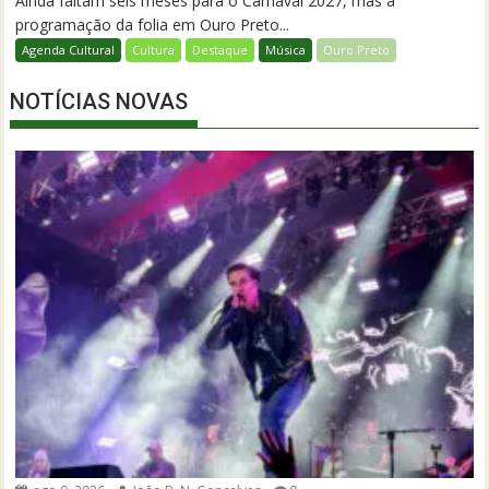
Ainda faltam seis meses para o Carnaval 2027, mas a
programação da folia em Ouro Preto...
Agenda Cultural
Cultura
Destaque
Música
Ouro Preto
NOTÍCIAS NOVAS