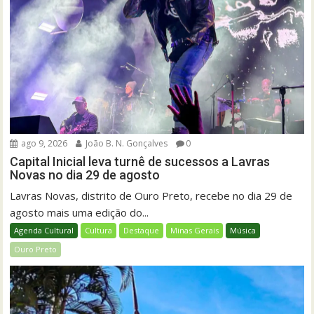
ago 9, 2026
João B. N. Gonçalves
0
Capital Inicial leva turnê de sucessos a Lavras
Novas no dia 29 de agosto
Lavras Novas, distrito de Ouro Preto, recebe no dia 29 de
agosto mais uma edição do...
Agenda Cultural
Cultura
Destaque
Minas Gerais
Música
Ouro Preto