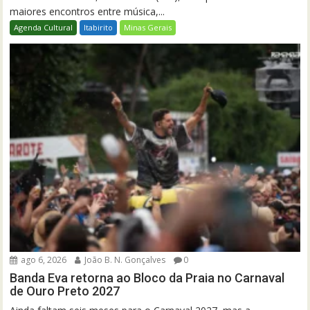
maiores encontros entre música,...
Agenda Cultural
Itabirito
Minas Gerais
ago 6, 2026
João B. N. Gonçalves
0
Banda Eva retorna ao Bloco da Praia no Carnaval
de Ouro Preto 2027