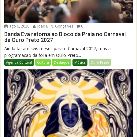
ago 6, 2026
João B. N. Gonçalves
0
Banda Eva retorna ao Bloco da Praia no Carnaval
de Ouro Preto 2027
Ainda faltam seis meses para o Carnaval 2027, mas a
programação da folia em Ouro Preto...
Agenda Cultural
Cultura
Destaque
Música
Ouro Preto