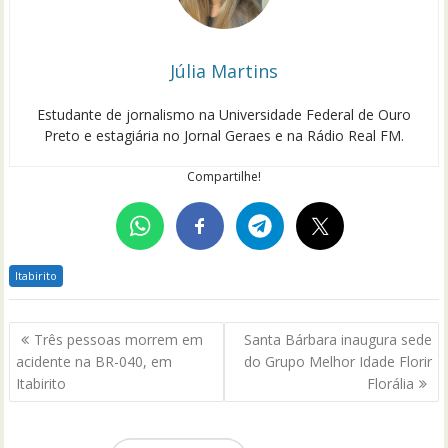
Júlia Martins
Estudante de jornalismo na Universidade Federal de Ouro
Preto e estagiária no Jornal Geraes e na Rádio Real FM.
Compartilhe!
Itabirito
Navegação
Três pessoas morrem em
Santa Bárbara inaugura sede
de
acidente na BR-040, em
do Grupo Melhor Idade Florir
Post
Itabirito
Florália