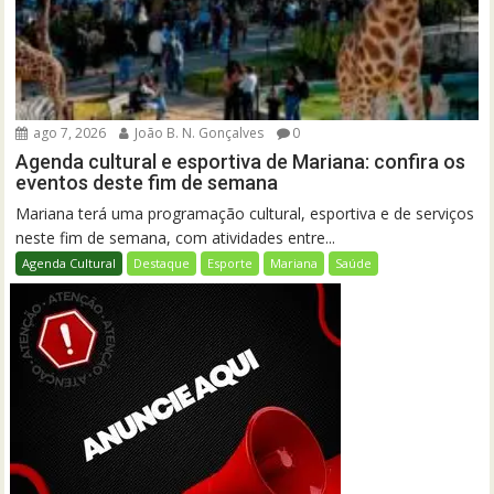
ago 7, 2026
João B. N. Gonçalves
0
Agenda cultural e esportiva de Mariana: confira os
eventos deste fim de semana
Mariana terá uma programação cultural, esportiva e de serviços
neste fim de semana, com atividades entre...
Agenda Cultural
Destaque
Esporte
Mariana
Saúde