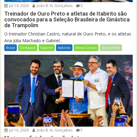
jul 14, 2026
João B. N. Gonçalves
0
Treinador de Ouro Preto e atletas de Itabirito são
convocados para a Seleção Brasileira de Ginástica
de Trampolim
O treinador Christian Castro, natural de Ouro Preto, e os atletas
Ana Júlia Machado e Gabriel...
Brasil
Destaque
Esporte
Itabirito
Minas Gerais
Ouro Preto
jul 10, 2026
João B. N. Gonçalves
5