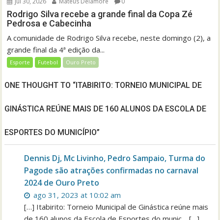
jul 30, 2026
Mateus Delamore
0
Rodrigo Silva recebe a grande final da Copa Zé
Pedrosa e Cabecinha
A comunidade de Rodrigo Silva recebe, neste domingo (2), a
grande final da 4ª edição da...
Esporte
Futebol
Ouro Preto
ONE THOUGHT TO “ITABIRITO: TORNEIO MUNICIPAL DE
GINÁSTICA REÚNE MAIS DE 160 ALUNOS DA ESCOLA DE
ESPORTES DO MUNICÍPIO”
Dennis Dj, Mc Livinho, Pedro Sampaio, Turma do
Pagode são atrações confirmadas no carnaval
2024 de Ouro Preto
ago 31, 2023 at 10:02 am
[…] Itabirito: Torneio Municipal de Ginástica reúne mais
de 160 alunos da Escola de Esportes do munic… […]