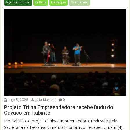
Agenda Cultural
Cultura
Destaque
Ouro Preto
ago 5, 2026
Júlia Martins
0
Projeto Trilha Empreendedora recebe Dudu do
Cavaco em Itabirito
Em Itabirito, o projeto Trilha Empreendedora, realizado pela
Secretaria de Desenvolvimento Econômico, recebeu ontem (4),