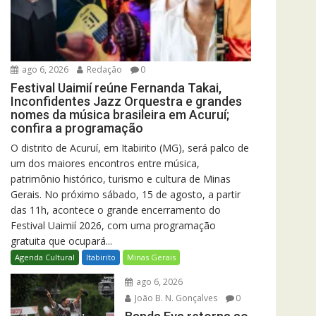
ago 6, 2026
Redação
0
Festival Uaimií reúne Fernanda Takai,
Inconfidentes Jazz Orquestra e grandes
nomes da música brasileira em Acuruí;
confira a programação
O distrito de Acuruí, em Itabirito (MG), será palco de
um dos maiores encontros entre música,
patrimônio histórico, turismo e cultura de Minas
Gerais. No próximo sábado, 15 de agosto, a partir
das 11h, acontece o grande encerramento do
Festival Uaimií 2026, com uma programação
gratuita que ocupará...
Agenda Cultural
Itabirito
Minas Gerais
ago 6, 2026
João B. N. Gonçalves
0