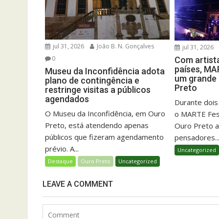
jul 31, 2026
João B. N. Gonçalves
jul 31, 2026
0
Com artist
países, MA
Museu da Inconfidência adota
um grande 
plano de contingência e
Preto
restringe visitas a públicos
agendados
Durante dois
O Museu da Inconfidência, em Ouro
o MARTE Fest
Preto, está atendendo apenas
Ouro Preto a
públicos que fizeram agendamento
pensadores..
prévio. A...
Uncategorized
Destaque
Ouro Preto
Uncategorized
LEAVE A COMMENT