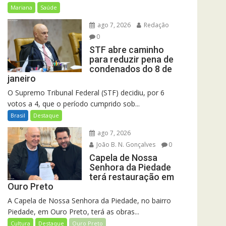
Mariana
Saúde
ago 7, 2026
Redação
0
STF abre caminho
para reduzir pena de
condenados do 8 de
janeiro
O Supremo Tribunal Federal (STF) decidiu, por 6
votos a 4, que o período cumprido sob...
Brasil
Destaque
ago 7, 2026
João B. N. Gonçalves
0
Capela de Nossa
Senhora da Piedade
terá restauração em
Ouro Preto
A Capela de Nossa Senhora da Piedade, no bairro
Piedade, em Ouro Preto, terá as obras...
Cultura
Destaque
Ouro Preto