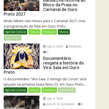
Banda Eva retorna ao
Bloco da Praia no
Carnaval de Ouro
Preto 2027
Ainda faltam seis meses para o Carnaval 2027, mas
a programação da folia em Ouro Preto...
Agenda Cultural
Cultura
Destaque
Música
Ouro Preto
ago 5, 2026
Redação
0
Documentário
resgata a história do
Vira-Saia em Ouro
Preto
O documentário “Vira-Saia: o Inimigo da Coroa” será
lançado na próxima sexta-feira (7), em Ouro Preto....
Agenda Cultural
Cultura
Destaque
Ouro Preto
ago 4, 2026
João B. N. Gonçalves
0