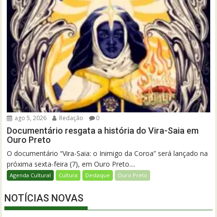
ago 5, 2026
Redação
0
Documentário resgata a história do Vira-Saia em
Ouro Preto
O documentário “Vira-Saia: o Inimigo da Coroa” será lançado na
próxima sexta-feira (7), em Ouro Preto....
Agenda Cultural
Cultura
Destaque
Ouro Preto
NOTÍCIAS NOVAS