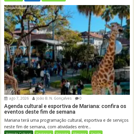
ago 7, 2026
João B. N. Gonçalves
0
Agenda cultural e esportiva de Mariana: confira os
eventos deste fim de semana
Mariana terá uma programação cultural, esportiva e de serviços
neste fim de semana, com atividades entre...
Agenda Cultural
Destaque
Esporte
Mariana
Saúde