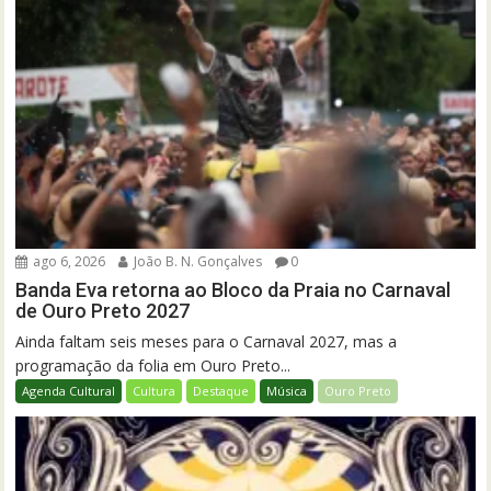
ago 6, 2026
João B. N. Gonçalves
0
Banda Eva retorna ao Bloco da Praia no Carnaval
de Ouro Preto 2027
Ainda faltam seis meses para o Carnaval 2027, mas a
programação da folia em Ouro Preto...
Agenda Cultural
Cultura
Destaque
Música
Ouro Preto