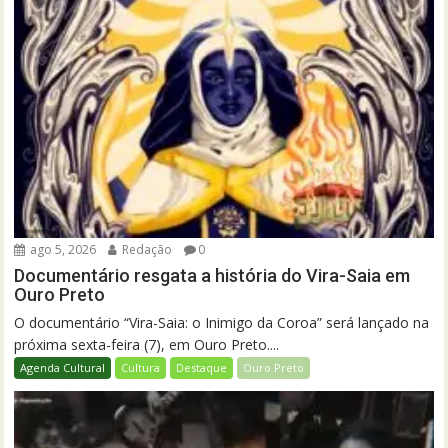
ago 5, 2026
Redação
0
Documentário resgata a história do Vira-Saia em
Ouro Preto
O documentário “Vira-Saia: o Inimigo da Coroa” será lançado na
próxima sexta-feira (7), em Ouro Preto....
Agenda Cultural
Cultura
Destaque
Ouro Preto