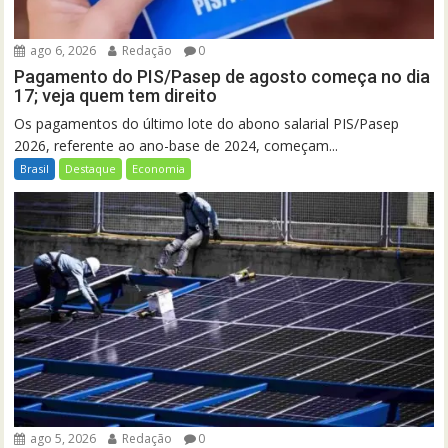
ago 6, 2026
Redação
0
Pagamento do PIS/Pasep de agosto começa no dia
17; veja quem tem direito
Os pagamentos do último lote do abono salarial PIS/Pasep
2026, referente ao ano-base de 2024, começam...
Brasil
Destaque
Economia
ago 5, 2026
Redação
0