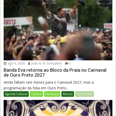
ago 6, 2026
João B. N. Gonçalves
0
Banda Eva retorna ao Bloco da Praia no Carnaval
de Ouro Preto 2027
Ainda faltam seis meses para o Carnaval 2027, mas a
programação da folia em Ouro Preto...
Agenda Cultural
Cultura
Destaque
Música
Ouro Preto