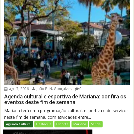
ago 7, 2026
João B. N. Gonçalves
0
Agenda cultural e esportiva de Mariana: confira os
eventos deste fim de semana
Mariana terá uma programação cultural, esportiva e de serviços
neste fim de semana, com atividades entre...
Agenda Cultural
Destaque
Esporte
Mariana
Saúde