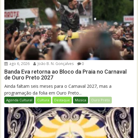
ago 6, 2026
João B. N. Gonçalves
0
Banda Eva retorna ao Bloco da Praia no Carnaval
de Ouro Preto 2027
Ainda faltam seis meses para o Carnaval 2027, mas a
programação da folia em Ouro Preto...
Agenda Cultural
Cultura
Destaque
Música
Ouro Preto