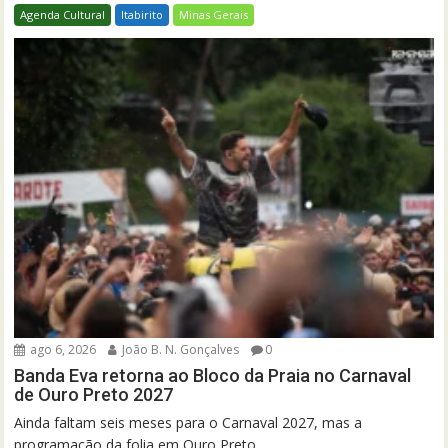
Agenda Cultural
Itabirito
Minas Gerais
ago 6, 2026
João B. N. Gonçalves
0
Banda Eva retorna ao Bloco da Praia no Carnaval
de Ouro Preto 2027
Ainda faltam seis meses para o Carnaval 2027, mas a
programação da folia em Ouro Preto...