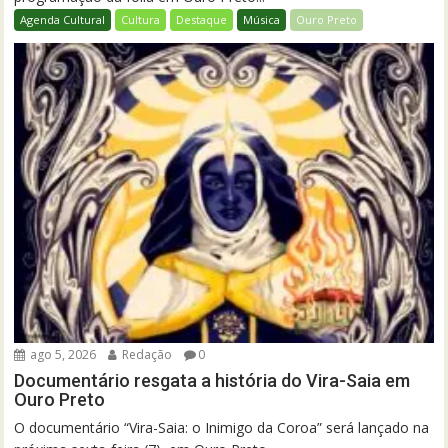
Agenda Cultural
Cultura
Destaque
Música
Ouro Preto
ago 5, 2026
Redação
0
Documentário resgata a história do Vira-Saia em
Ouro Preto
O documentário “Vira-Saia: o Inimigo da Coroa” será lançado na