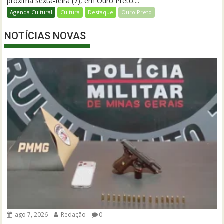
próxima sexta-feira (7), em Ouro Preto....
Agenda Cultural
Cultura
Destaque
Ouro Preto
NOTÍCIAS NOVAS
ago 7, 2026
Redação
0