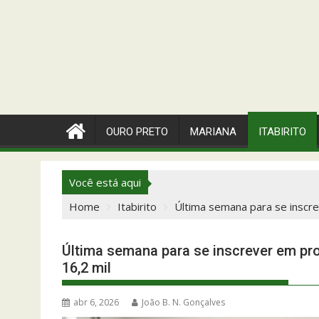
OURO PRETO
MARIANA
ITABIRITO
Você está aqui
Home
Itabirito
Última semana para se inscrev
Última semana para se inscrever em proc
16,2 mil
abr 6, 2026
João B. N. Gonçalves