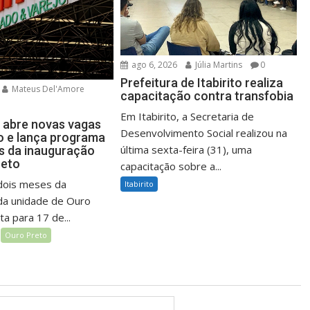
ago 6, 2026
Júlia Martins
0
Prefeitura de Itabirito realiza
Mateus Del'Amore
capacitação contra transfobia
Em Itabirito, a Secretaria de
 abre novas vagas
Desenvolvimento Social realizou na
 e lança programa
última sexta-feira (31), uma
es da inauguração
reto
capacitação sobre a...
dois meses da
Itabirito
da unidade de Ouro
ta para 17 de...
Ouro Preto