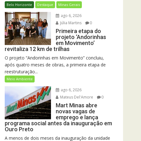
Belo Horizonte
Destaque
Minas Gerais
ago 6, 2026
Júlia Martins
0
Primeira etapa do
projeto ‘Andorinhas
em Movimento’
revitaliza 12 km de trilhas
O projeto “Andorinhas em Movimento” concluiu,
após quatro meses de obras, a primeira etapa de
reestruturação...
Meio Ambiente
ago 6, 2026
Mateus Del'Amore
0
Mart Minas abre
novas vagas de
emprego e lança
programa social antes da inauguração em
Ouro Preto
A menos de dois meses da inauguração da unidade