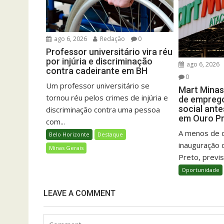
ago 6, 2026
Redação
0
Professor universitário vira réu
por injúria e discriminação
ago 6, 2026
contra cadeirante em BH
0
Um professor universitário se
Mart Minas
tornou réu pelos crimes de injúria e
de emprego
social ant
discriminação contra uma pessoa
em Ouro P
com...
A menos de 
Belo Horizonte
Destaque
inauguração 
Minas Gerais
Preto, previs
Oportunidade
LEAVE A COMMENT