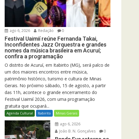
ago 6, 2026
Redação
0
Festival Uaimií reúne Fernanda Takai,
Inconfidentes Jazz Orquestra e grandes
nomes da música brasileira em Acuruí;
confira a programação
O distrito de Acuruí, em Itabirito (MG), será palco de
um dos maiores encontros entre música,
patrimônio histórico, turismo e cultura de Minas
Gerais. No próximo sábado, 15 de agosto, a partir
das 11h, acontece o grande encerramento do
Festival Uaimií 2026, com uma programação
gratuita que ocupará...
Agenda Cultural
Itabirito
Minas Gerais
ago 6, 2026
João B. N. Gonçalves
0