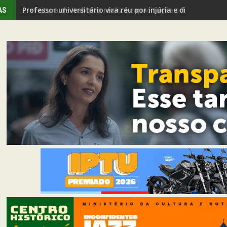
Professor universitário vira réu por injúria e discrimina
AS