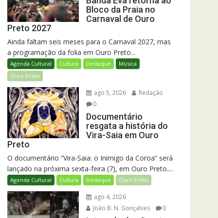
Banda Eva retorna ao
Bloco da Praia no
Carnaval de Ouro
Preto 2027
Ainda faltam seis meses para o Carnaval 2027, mas
a programação da folia em Ouro Preto...
Agenda Cultural
Cultura
Destaque
Música
Ouro Preto
ago 5, 2026
Redação
0
Documentário
resgata a história do
Vira-Saia em Ouro
Preto
O documentário “Vira-Saia: o Inimigo da Coroa” será
lançado na próxima sexta-feira (7), em Ouro Preto....
Agenda Cultural
Cultura
Destaque
Ouro Preto
ago 4, 2026
João B. N. Gonçalves
0