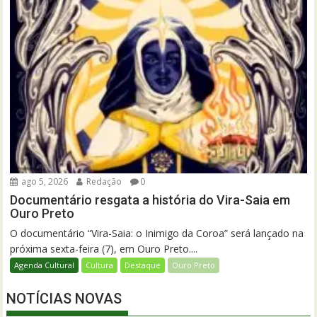
ago 5, 2026
Redação
0
Documentário resgata a história do Vira-Saia em
Ouro Preto
O documentário “Vira-Saia: o Inimigo da Coroa” será lançado na
próxima sexta-feira (7), em Ouro Preto....
Agenda Cultural
Cultura
Destaque
Ouro Preto
NOTÍCIAS NOVAS