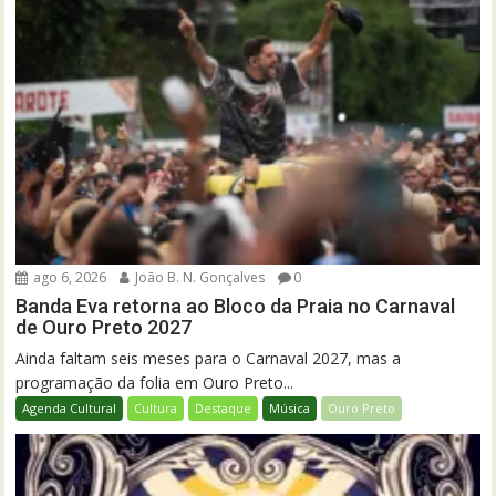
ago 6, 2026
João B. N. Gonçalves
0
Banda Eva retorna ao Bloco da Praia no Carnaval
de Ouro Preto 2027
Ainda faltam seis meses para o Carnaval 2027, mas a
programação da folia em Ouro Preto...
Agenda Cultural
Cultura
Destaque
Música
Ouro Preto