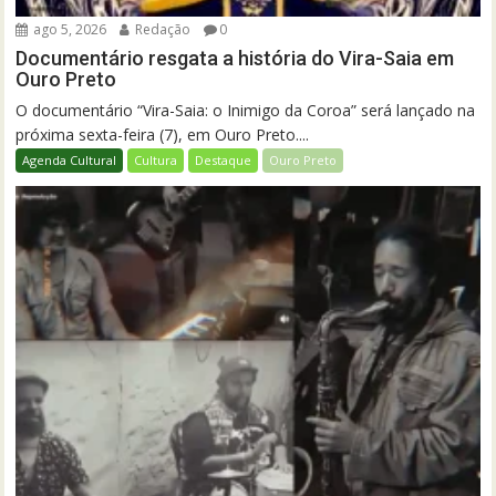
ago 5, 2026
Redação
0
Documentário resgata a história do Vira-Saia em
Ouro Preto
O documentário “Vira-Saia: o Inimigo da Coroa” será lançado na
próxima sexta-feira (7), em Ouro Preto....
Agenda Cultural
Cultura
Destaque
Ouro Preto