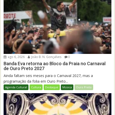
ago 6, 2026
João B. N. Gonçalves
0
Banda Eva retorna ao Bloco da Praia no Carnaval
de Ouro Preto 2027
Ainda faltam seis meses para o Carnaval 2027, mas a
programação da folia em Ouro Preto...
Agenda Cultural
Cultura
Destaque
Música
Ouro Preto