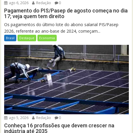
ago 6, 2026
Redação
0
Pagamento do PIS/Pasep de agosto começa no dia
17; veja quem tem direito
Os pagamentos do último lote do abono salarial PIS/Pasep
2026, referente ao ano-base de 2024, começam...
Brasil
Destaque
Economia
ago 5, 2026
Redação
0
Conheça 16 profissões que devem crescer na
indústria até 2035