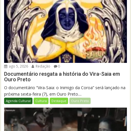
ago 5, 2026
Redação
0
Documentário resgata a história do Vira-Saia em
Ouro Preto
O documentário “Vira-Saia: o Inimigo da Coroa” será lançado na
próxima sexta-feira (7), em Ouro Preto....
Agenda Cultural
Cultura
Destaque
Ouro Preto