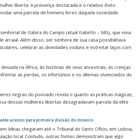
lher liberta. A presença destacada e o relativo êxito
modar uma parcela de homens livres daquela sociedade
nhorial de Itabira do Campo (atual Itabirito – MG), que vivia
 arraial. Além disso, ser senhora de sua casa possibilitava
ticulares, celebrar as divindades voduns e estreitar laços com
 deixada na África, às histórias de seus ancestrais, às crenças
enfrentar as perdas, os infortúnios e os dilemas vivenciados do
heres negras do povoado revela o quanto as práticas mágicas,
iosa dessas mulheres libertas desagradavam parcela da elite
rante acesso para primeira divisão do mineiro
 em Minas chegaram até o Tribunal do Santo Ofício, em Lisboa,
ulação local. Contudo, outras fontes demonstram que algo