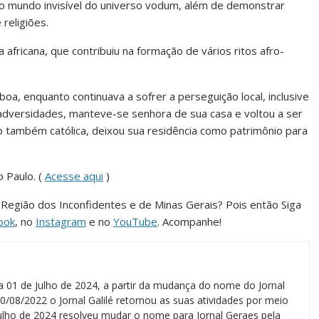
e o mundo invisível do universo vodum, além de demonstrar
 religiões.
a africana, que contribuiu na formação de vários ritos afro-
oa, enquanto continuava a sofrer a perseguição local, inclusive
adversidades, manteve-se senhora de sua casa e voltou a ser
do também católica, deixou sua residência como patrimônio para
o Paulo. (
Acesse aqui
)
a Região dos Inconfidentes e de Minas Gerais? Pois então Siga
ook
, no
Instagram
e no
YouTube
. Acompanhe!
a 01 de Julho de 2024, a partir da mudança do nome do Jornal
0/08/2022 o Jornal Galilé retornou as suas atividades por meio
 julho de 2024 resolveu mudar o nome para Jornal Geraes pela