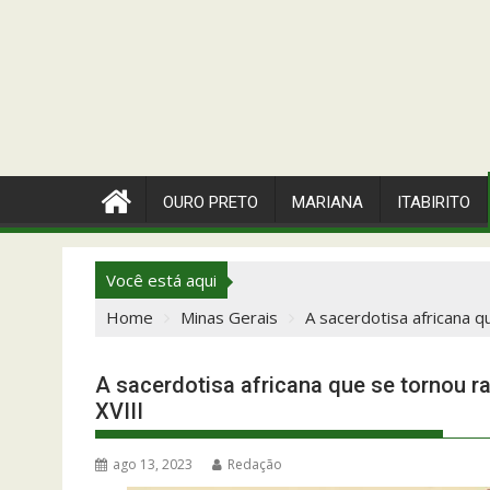
OURO PRETO
MARIANA
ITABIRITO
Você está aqui
Home
Minas Gerais
A sacerdotisa africana q
A sacerdotisa africana que se tornou r
XVIII
ago 13, 2023
Redação