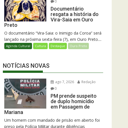
0
Documentário
resgata a história do
Vira-Saia em Ouro
Preto
O documentário “Vira-Saia: o Inimigo da Coroa” será
lançado na próxima sexta-feira (7), em Ouro Preto....
Agenda Cultural
Cultura
Destaque
Ouro Preto
NOTÍCIAS NOVAS
ago 7, 2026
Redação
0
PM prende suspeito
de duplo homicídio
em Passagem de
Mariana
Um homem com mandado de prisão em aberto foi
preso pela Polícia Militar durante diligências