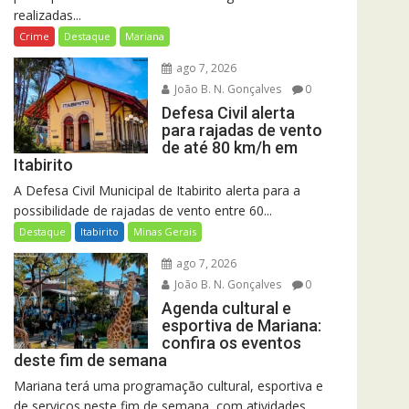
realizadas...
Crime
Destaque
Mariana
ago 7, 2026
João B. N. Gonçalves
0
Defesa Civil alerta
para rajadas de vento
de até 80 km/h em
Itabirito
A Defesa Civil Municipal de Itabirito alerta para a
possibilidade de rajadas de vento entre 60...
Destaque
Itabirito
Minas Gerais
ago 7, 2026
João B. N. Gonçalves
0
Agenda cultural e
esportiva de Mariana:
confira os eventos
deste fim de semana
Mariana terá uma programação cultural, esportiva e
de serviços neste fim de semana, com atividades