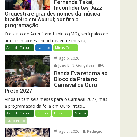
Fernanda Takai,
Inconfidentes Jazz
Orquestra e grandes nomes da música
brasileira em Acuruí; confira a
programação
O distrito de Acuruí, em Itabirito (MG), será palco de
um dos maiores encontros entre música,...
Agenda Cultural
Itabirito
Minas Gerais
ago 6, 2026
João B. N. Gonçalves
0
Banda Eva retorna ao
Bloco da Praia no
Carnaval de Ouro
Preto 2027
Ainda faltam seis meses para o Carnaval 2027, mas
a programação da folia em Ouro Preto...
Agenda Cultural
Cultura
Destaque
Música
Ouro Preto
ago 5, 2026
Redação