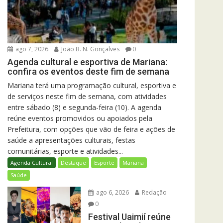
ago 7, 2026
João B. N. Gonçalves
0
Agenda cultural e esportiva de Mariana:
confira os eventos deste fim de semana
Mariana terá uma programação cultural, esportiva e
de serviços neste fim de semana, com atividades
entre sábado (8) e segunda-feira (10). A agenda
reúne eventos promovidos ou apoiados pela
Prefeitura, com opções que vão de feira e ações de
saúde a apresentações culturais, festas
comunitárias, esporte e atividades...
Agenda Cultural
Destaque
Esporte
Mariana
Saúde
ago 6, 2026
Redação
0
Festival Uaimií reúne