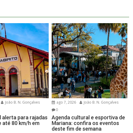
João B. N. Gonçalves
ago 7, 2026
João B. N. Gonçalves
0
l alerta para rajadas
Agenda cultural e esportiva de
e até 80 km/h em
Mariana: confira os eventos
deste fim de semana