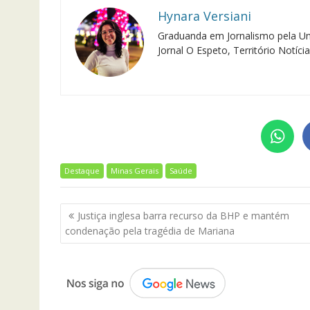
Hynara Versiani
Graduanda em Jornalismo pela Un
Jornal O Espeto, Território Notíc
Destaque
Minas Gerais
Saúde
Navegação
Justiça inglesa barra recurso da BHP e mantém
de
condenação pela tragédia de Mariana
Post