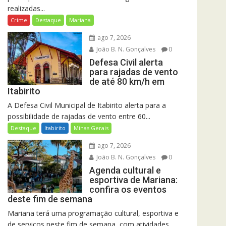
realizadas...
Crime
Destaque
Mariana
ago 7, 2026
João B. N. Gonçalves
0
Defesa Civil alerta
para rajadas de vento
de até 80 km/h em
Itabirito
A Defesa Civil Municipal de Itabirito alerta para a
possibilidade de rajadas de vento entre 60...
Destaque
Itabirito
Minas Gerais
ago 7, 2026
João B. N. Gonçalves
0
Agenda cultural e
esportiva de Mariana:
confira os eventos
deste fim de semana
Mariana terá uma programação cultural, esportiva e
de serviços neste fim de semana, com atividades