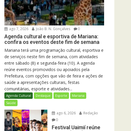
ago 7, 2026
João B. N. Gonçalves
0
Agenda cultural e esportiva de Mariana:
confira os eventos deste fim de semana
Mariana terá uma programação cultural, esportiva e
de serviços neste fim de semana, com atividades
entre sábado (8) e segunda-feira (10). A agenda
reúne eventos promovidos ou apoiados pela
Prefeitura, com opções que vão de feira e ações de
saúde a apresentações culturais, festas
comunitárias, esporte e atividades...
Agenda Cultural
Destaque
Esporte
Mariana
Saúde
ago 6, 2026
Redação
0
Festival Uaimií reúne