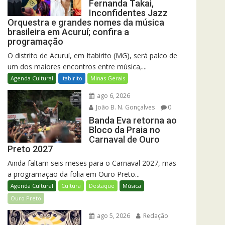
Fernanda Takai,
Inconfidentes Jazz
Orquestra e grandes nomes da música
brasileira em Acuruí; confira a
programação
O distrito de Acuruí, em Itabirito (MG), será palco de
um dos maiores encontros entre música,...
Agenda Cultural
Itabirito
Minas Gerais
ago 6, 2026
João B. N. Gonçalves
0
Banda Eva retorna ao
Bloco da Praia no
Carnaval de Ouro
Preto 2027
Ainda faltam seis meses para o Carnaval 2027, mas
a programação da folia em Ouro Preto...
Agenda Cultural
Cultura
Destaque
Música
Ouro Preto
ago 5, 2026
Redação