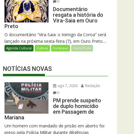
0
Documentário
resgata a história do
Vira-Saia em Ouro
Preto
O documentário “Vira-Saia: o Inimigo da Coroa” será
lançado na próxima sexta-feira (7), em Ouro Preto....
Agenda Cultural
Cultura
Destaque
Ouro Preto
NOTÍCIAS NOVAS
ago 7, 2026
Redação
0
PM prende suspeito
de duplo homicídio
em Passagem de
Mariana
Um homem com mandado de prisão em aberto foi
preso pela Polícia Militar durante diligências