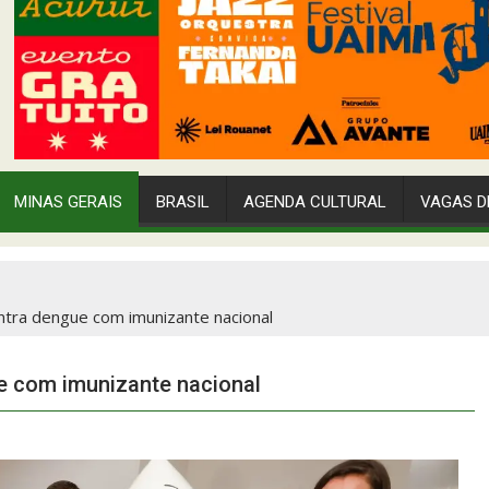
MINAS GERAIS
BRASIL
AGENDA CULTURAL
VAGAS D
ntra dengue com imunizante nacional
 com imunizante nacional