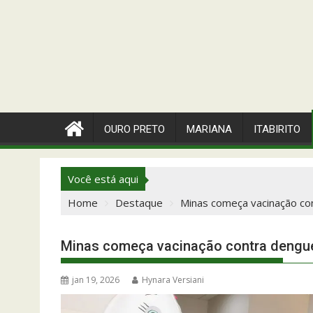
OURO PRETO
MARIANA
ITABIRITO
Você está aqui
Home
Destaque
Minas começa vacinação co
Minas começa vacinação contra dengue
jan 19, 2026
Hynara Versiani