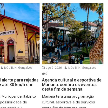
João B. N. Gonçalves
ago 7, 2026
João B. N. Gonçalves
0
l alerta para rajadas
Agenda cultural e esportiva de
e até 80 km/h em
Mariana: confira os eventos
deste fim de semana
 Municipal de Itabirito
Mariana terá uma programação
 possibilidade de
cultural, esportiva e de serviços
nto entre 60...
neste fim de semana, com