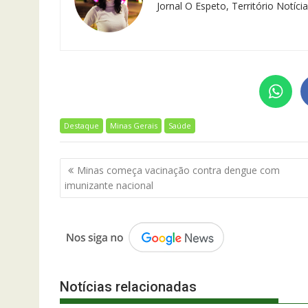
Jornal O Espeto, Território Notíc
Destaque
Minas Gerais
Saúde
Navegação
Minas começa vacinação contra dengue com
de
imunizante nacional
Post
Notícias relacionadas