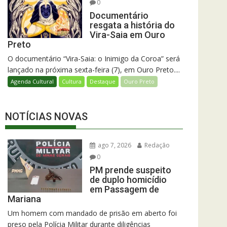
0
Documentário
resgata a história do
Vira-Saia em Ouro
Preto
O documentário “Vira-Saia: o Inimigo da Coroa” será
lançado na próxima sexta-feira (7), em Ouro Preto....
Agenda Cultural
Cultura
Destaque
Ouro Preto
NOTÍCIAS NOVAS
ago 7, 2026
Redação
0
PM prende suspeito
de duplo homicídio
em Passagem de
Mariana
Um homem com mandado de prisão em aberto foi
preso pela Polícia Militar durante diligências