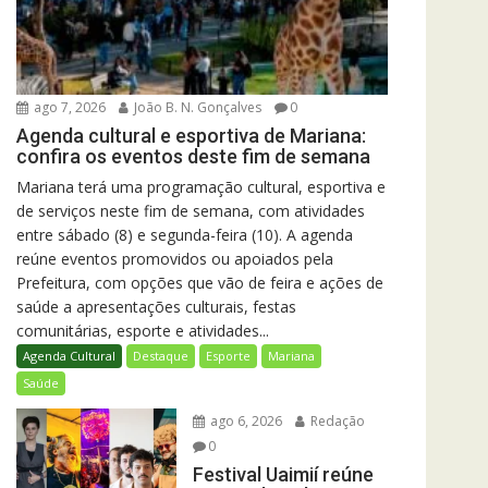
ago 7, 2026
João B. N. Gonçalves
0
Agenda cultural e esportiva de Mariana:
confira os eventos deste fim de semana
Mariana terá uma programação cultural, esportiva e
de serviços neste fim de semana, com atividades
entre sábado (8) e segunda-feira (10). A agenda
reúne eventos promovidos ou apoiados pela
Prefeitura, com opções que vão de feira e ações de
saúde a apresentações culturais, festas
comunitárias, esporte e atividades...
Agenda Cultural
Destaque
Esporte
Mariana
Saúde
ago 6, 2026
Redação
0
Festival Uaimií reúne