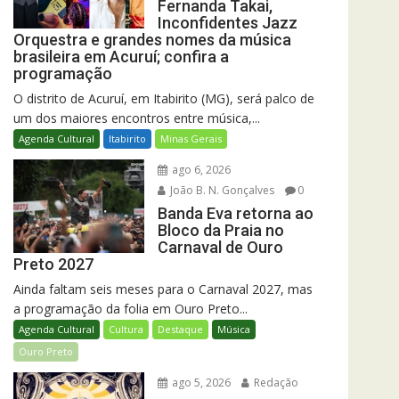
Fernanda Takai,
Inconfidentes Jazz
Orquestra e grandes nomes da música
brasileira em Acuruí; confira a
programação
O distrito de Acuruí, em Itabirito (MG), será palco de
um dos maiores encontros entre música,...
Agenda Cultural
Itabirito
Minas Gerais
ago 6, 2026
João B. N. Gonçalves
0
Banda Eva retorna ao
Bloco da Praia no
Carnaval de Ouro
Preto 2027
Ainda faltam seis meses para o Carnaval 2027, mas
a programação da folia em Ouro Preto...
Agenda Cultural
Cultura
Destaque
Música
Ouro Preto
ago 5, 2026
Redação