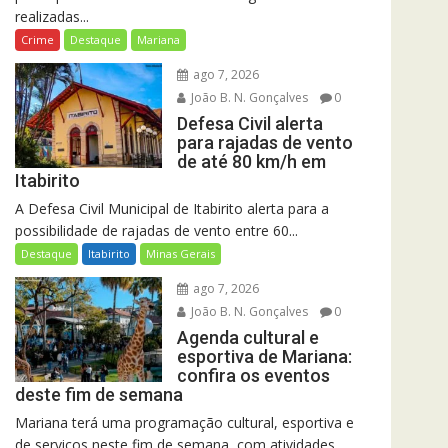
realizadas...
Crime
Destaque
Mariana
ago 7, 2026
João B. N. Gonçalves
0
Defesa Civil alerta
para rajadas de vento
de até 80 km/h em
Itabirito
A Defesa Civil Municipal de Itabirito alerta para a
possibilidade de rajadas de vento entre 60...
Destaque
Itabirito
Minas Gerais
ago 7, 2026
João B. N. Gonçalves
0
Agenda cultural e
esportiva de Mariana:
confira os eventos
deste fim de semana
Mariana terá uma programação cultural, esportiva e
de serviços neste fim de semana, com atividades