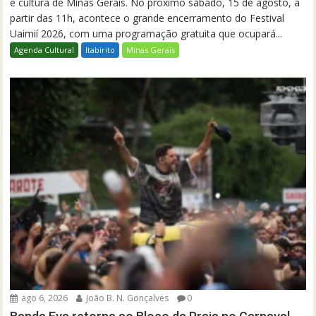
e cultura de Minas Gerais. No próximo sábado, 15 de agosto, a
partir das 11h, acontece o grande encerramento do Festival
Uaimií 2026, com uma programação gratuita que ocupará...
Agenda Cultural
Itabirito
Minas Gerais
ago 6, 2026
João B. N. Gonçalves
0