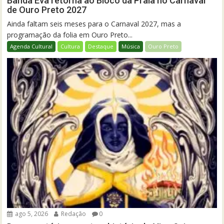
Banda Eva retorna ao Bloco da Praia no Carnaval
de Ouro Preto 2027
Ainda faltam seis meses para o Carnaval 2027, mas a
programação da folia em Ouro Preto...
Agenda Cultural
Cultura
Destaque
Música
Ouro Preto
ago 5, 2026
Redação
0