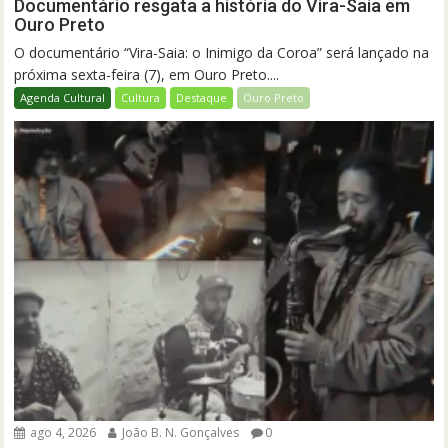
Documentário resgata a história do Vira-Saia em
Ouro Preto
O documentário “Vira-Saia: o Inimigo da Coroa” será lançado na
próxima sexta-feira (7), em Ouro Preto....
Agenda Cultural
Cultura
Destaque
Ouro Preto
ago 4, 2026
João B. N. Gonçalves
0