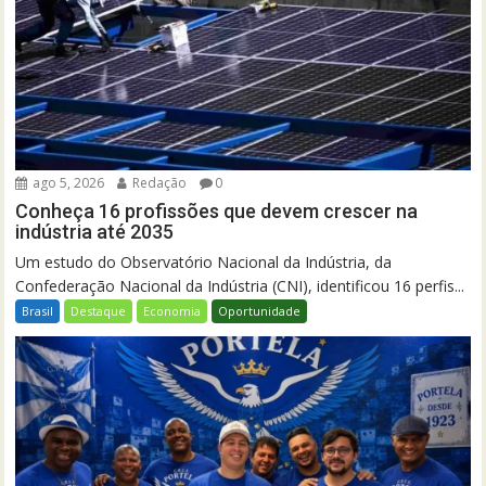
ago 5, 2026
Redação
0
Conheça 16 profissões que devem crescer na
indústria até 2035
Um estudo do Observatório Nacional da Indústria, da
Confederação Nacional da Indústria (CNI), identificou 16 perfis...
Brasil
Destaque
Economia
Oportunidade