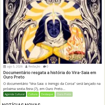
ago 5, 2026
Redação
0
Documentário resgata a história do Vira-Saia em
Ouro Preto
O documentário “Vira-Saia: o Inimigo da Coroa” será lançado na
próxima sexta-feira (7), em Ouro Preto....
Agenda Cultural
Cultura
Destaque
Ouro Preto