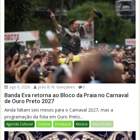
ago 6, 2026
João B. N. Gonçalves
0
Banda Eva retorna ao Bloco da Praia no Carnaval
de Ouro Preto 2027
Ainda faltam seis meses para o Carnaval 2027, mas a
programação da folia em Ouro Preto...
Agenda Cultural
Cultura
Destaque
Música
Ouro Preto