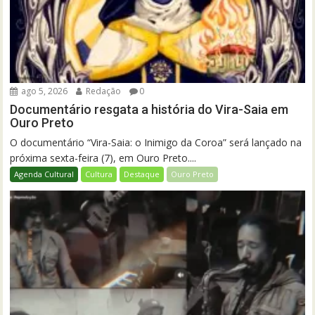
ago 5, 2026
Redação
0
Documentário resgata a história do Vira-Saia em
Ouro Preto
O documentário “Vira-Saia: o Inimigo da Coroa” será lançado na
próxima sexta-feira (7), em Ouro Preto....
Agenda Cultural
Cultura
Destaque
Ouro Preto