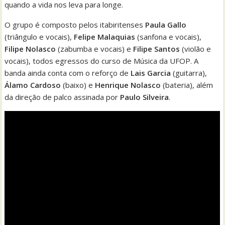
quando a vida nos leva para longe.
O grupo é composto pelos itabiritenses
Paula Gallo
(triângulo e vocais),
Felipe Malaquias
(sanfona e vocais),
Filipe Nolasco
(zabumba e vocais) e
Filipe Santos
(violão e
vocais), todos egressos do curso de Música da UFOP. A
banda ainda conta com o reforço de
Lais Garcia
(guitarra),
Álamo Cardoso
(baixo) e
Henrique Nolasco
(bateria), além
da direção de palco assinada por
Paulo Silveira
.