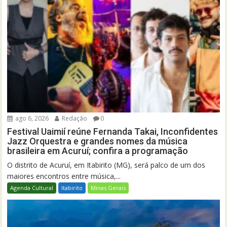
ago 6, 2026
Redação
0
Festival Uaimií reúne Fernanda Takai, Inconfidentes
Jazz Orquestra e grandes nomes da música
brasileira em Acuruí; confira a programação
O distrito de Acuruí, em Itabirito (MG), será palco de um dos
maiores encontros entre música,...
Agenda Cultural
Itabirito
Minas Gerais