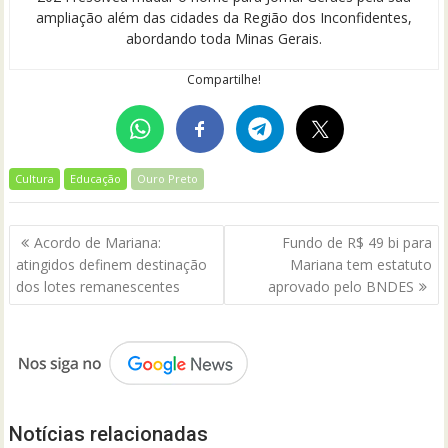
ampliação além das cidades da Região dos Inconfidentes,
abordando toda Minas Gerais.
Compartilhe!
Cultura
Educação
Ouro Preto
Navegação
Acordo de Mariana:
Fundo de R$ 49 bi para
de
atingidos definem destinação
Mariana tem estatuto
Post
dos lotes remanescentes
aprovado pelo BNDES
Notícias relacionadas