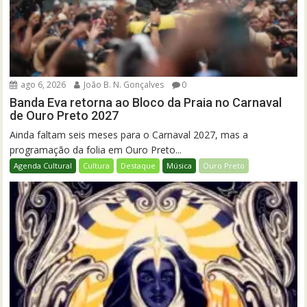
ago 6, 2026
João B. N. Gonçalves
0
Banda Eva retorna ao Bloco da Praia no Carnaval
de Ouro Preto 2027
Ainda faltam seis meses para o Carnaval 2027, mas a
programação da folia em Ouro Preto...
Agenda Cultural
Cultura
Destaque
Música
Ouro Preto