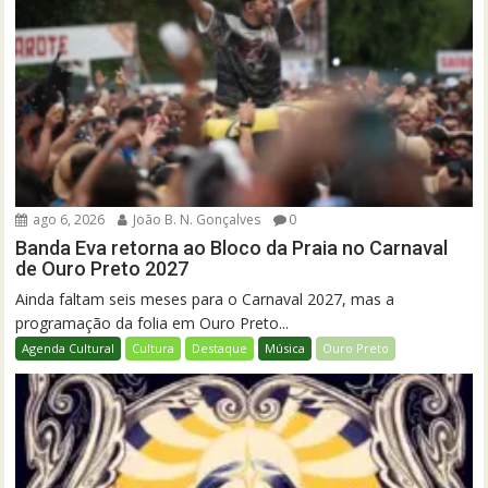
ago 6, 2026
João B. N. Gonçalves
0
Banda Eva retorna ao Bloco da Praia no Carnaval
de Ouro Preto 2027
Ainda faltam seis meses para o Carnaval 2027, mas a
programação da folia em Ouro Preto...
Agenda Cultural
Cultura
Destaque
Música
Ouro Preto