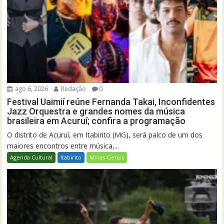
ago 6, 2026
Redação
0
Festival Uaimií reúne Fernanda Takai, Inconfidentes
Jazz Orquestra e grandes nomes da música
brasileira em Acuruí; confira a programação
O distrito de Acuruí, em Itabirito (MG), será palco de um dos
maiores encontros entre música,...
Agenda Cultural
Itabirito
Minas Gerais