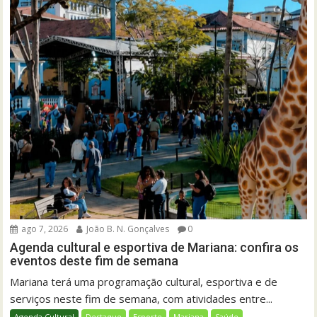
ago 7, 2026
João B. N. Gonçalves
0
Agenda cultural e esportiva de Mariana: confira os
eventos deste fim de semana
Mariana terá uma programação cultural, esportiva e de
serviços neste fim de semana, com atividades entre...
Agenda Cultural
Destaque
Esporte
Mariana
Saúde