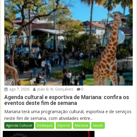
ago 7, 2026
João B. N. Gonçalves
0
Agenda cultural e esportiva de Mariana: confira os
eventos deste fim de semana
Mariana terá uma programação cultural, esportiva e de serviços
neste fim de semana, com atividades entre...
Agenda Cultural
Destaque
Esporte
Mariana
Saúde