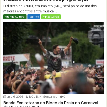
O distrito de Acuruí, em Itabirito (MG), será palco de um dos
maiores encontros entre música,...
Agenda Cultural
Itabirito
Minas Gerais
ago 6, 2026
João B. N. Gonçalves
0
Banda Eva retorna ao Bloco da Praia no Carnaval