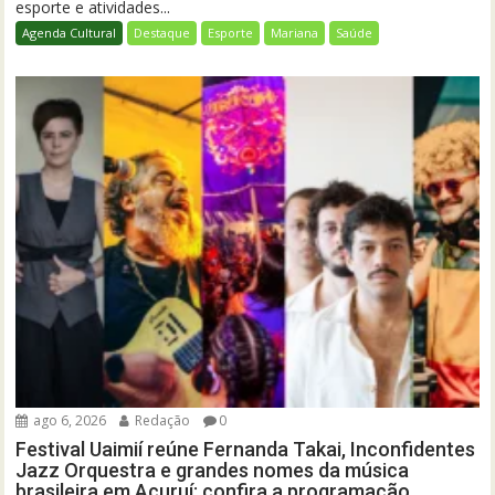
esporte e atividades...
Agenda Cultural
Destaque
Esporte
Mariana
Saúde
ago 6, 2026
Redação
0
Festival Uaimií reúne Fernanda Takai, Inconfidentes
Jazz Orquestra e grandes nomes da música
brasileira em Acuruí; confira a programação