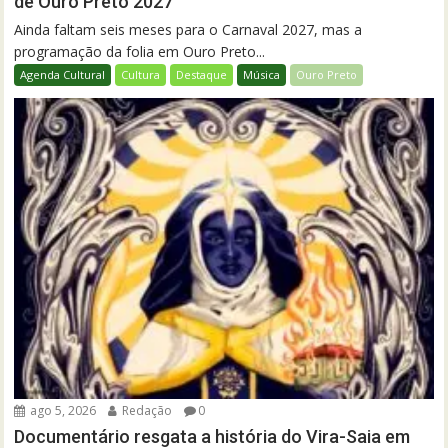
de Ouro Preto 2027
Ainda faltam seis meses para o Carnaval 2027, mas a
programação da folia em Ouro Preto...
Agenda Cultural
Cultura
Destaque
Música
Ouro Preto
ago 5, 2026
Redação
0
Documentário resgata a história do Vira-Saia em