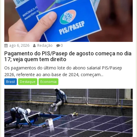
ago 6, 2026
Redação
0
Pagamento do PIS/Pasep de agosto começa no dia
17; veja quem tem direito
Os pagamentos do último lote do abono salarial PIS/Pasep
2026, referente ao ano-base de 2024, começam...
Brasil
Destaque
Economia