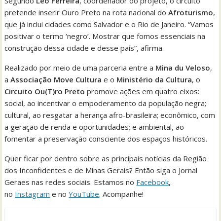
Segundo
Leo Ferreira
, coordenador do projeto, o circuito
pretende inserir Ouro Preto na rota nacional do
Afroturismo
,
que já inclui cidades como Salvador e o Rio de Janeiro. “Vamos
positivar o termo ‘negro’. Mostrar que fomos essenciais na
construção dessa cidade e desse país”, afirma.
Realizado por meio de uma parceria entre a
Mina du Veloso
,
a
Associação Move Cultura
e o
Ministério da Cultura
, o
Circuito Ou(T)ro Preto
promove ações em quatro eixos:
social, ao incentivar o empoderamento da população negra;
cultural, ao resgatar a herança afro-brasileira; econômico, com
a geração de renda e oportunidades; e ambiental, ao
fomentar a preservação consciente dos espaços históricos.
Quer ficar por dentro sobre as principais notícias da Região
dos Inconfidentes e de Minas Gerais? Então siga o Jornal
Geraes nas redes sociais. Estamos no
Facebook
,
no
Instagram
e no
YouTube
. Acompanhe!