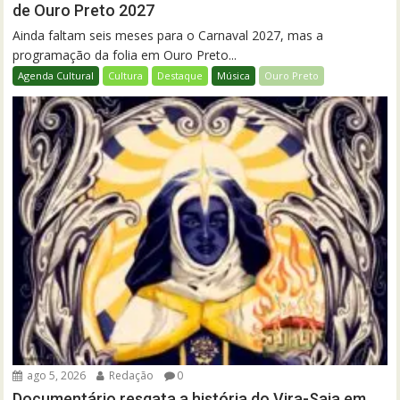
de Ouro Preto 2027
Ainda faltam seis meses para o Carnaval 2027, mas a
programação da folia em Ouro Preto...
Agenda Cultural
Cultura
Destaque
Música
Ouro Preto
ago 5, 2026
Redação
0
Documentário resgata a história do Vira-Saia em