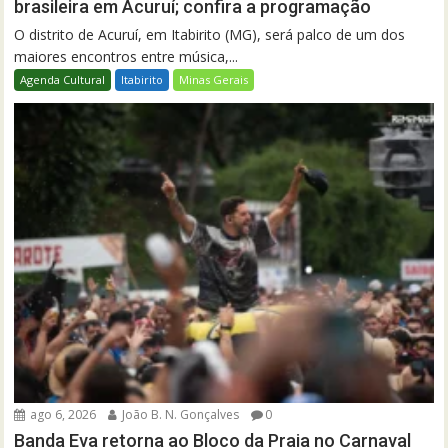
brasileira em Acuruí; confira a programação
O distrito de Acuruí, em Itabirito (MG), será palco de um dos
maiores encontros entre música,...
Agenda Cultural
Itabirito
Minas Gerais
ago 6, 2026
João B. N. Gonçalves
0
Banda Eva retorna ao Bloco da Praia no Carnaval