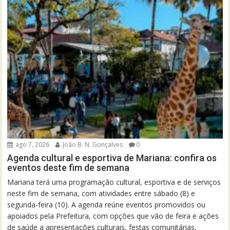
ago 7, 2026
João B. N. Gonçalves
0
Agenda cultural e esportiva de Mariana: confira os
eventos deste fim de semana
Mariana terá uma programação cultural, esportiva e de serviços
neste fim de semana, com atividades entre sábado (8) e
segunda-feira (10). A agenda reúne eventos promovidos ou
apoiados pela Prefeitura, com opções que vão de feira e ações
de saúde a apresentações culturais, festas comunitárias,