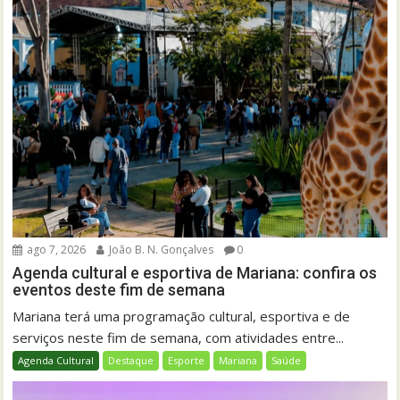
ago 7, 2026
João B. N. Gonçalves
0
Agenda cultural e esportiva de Mariana: confira os
eventos deste fim de semana
Mariana terá uma programação cultural, esportiva e de
serviços neste fim de semana, com atividades entre...
Agenda Cultural
Destaque
Esporte
Mariana
Saúde