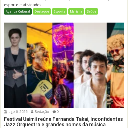
esporte e atividades...
Agenda Cultural
Destaque
Esporte
Mariana
Saúde
ago 6, 2026
Redação
0
Festival Uaimií reúne Fernanda Takai, Inconfidentes
Jazz Orquestra e grandes nomes da música