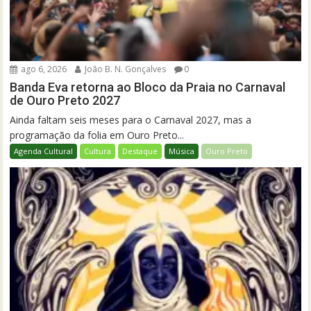
ago 6, 2026
João B. N. Gonçalves
0
Banda Eva retorna ao Bloco da Praia no Carnaval
de Ouro Preto 2027
Ainda faltam seis meses para o Carnaval 2027, mas a
programação da folia em Ouro Preto...
Agenda Cultural
Cultura
Destaque
Música
Ouro Preto