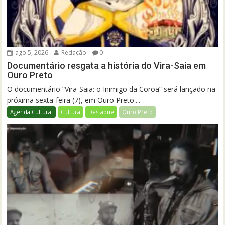
ago 5, 2026
Redação
0
Documentário resgata a história do Vira-Saia em
Ouro Preto
O documentário “Vira-Saia: o Inimigo da Coroa” será lançado na
próxima sexta-feira (7), em Ouro Preto....
Agenda Cultural
Cultura
Destaque
Ouro Preto