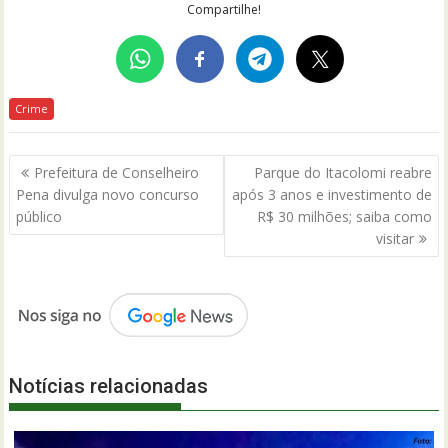
Compartilhe!
Crime
Navegação
Prefeitura de Conselheiro
Parque do Itacolomi reabre
de
Pena divulga novo concurso
após 3 anos e investimento de
Post
público
R$ 30 milhões; saiba como
visitar
Notícias relacionadas