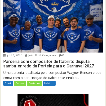
jul 24, 2026
João B. N. Gonçalves
0
Parceria com compositor de Itabirito disputa
samba-enredo da Portela para o Carnaval 2027
Uma parceria idealizada pelo compositor Wagner Benson e que
conta com a participação do itabiritense Pirulito...
Brasil
Cultura
Destaque
Itabirito