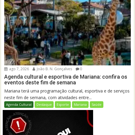
ago 7, 2026
João B. N. Gonçalves
0
Agenda cultural e esportiva de Mariana: confira os
eventos deste fim de semana
Mariana terá uma programação cultural, esportiva e de serviços
neste fim de semana, com atividades entre...
Agenda Cultural
Destaque
Esporte
Mariana
Saúde