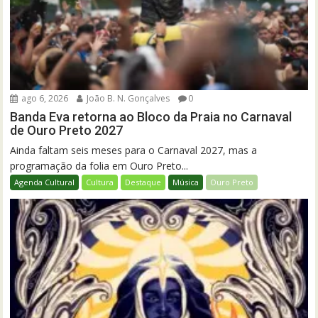
ago 6, 2026
João B. N. Gonçalves
0
Banda Eva retorna ao Bloco da Praia no Carnaval
de Ouro Preto 2027
Ainda faltam seis meses para o Carnaval 2027, mas a
programação da folia em Ouro Preto...
Agenda Cultural
Cultura
Destaque
Música
Ouro Preto