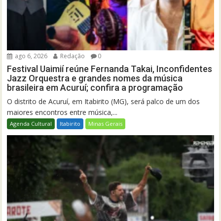
ago 6, 2026
Redação
0
Festival Uaimií reúne Fernanda Takai, Inconfidentes
Jazz Orquestra e grandes nomes da música
brasileira em Acuruí; confira a programação
O distrito de Acuruí, em Itabirito (MG), será palco de um dos
maiores encontros entre música,...
Agenda Cultural
Itabirito
Minas Gerais