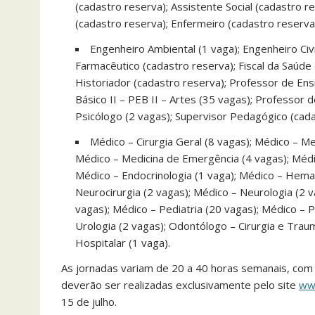
(cadastro reserva); Assistente Social (cadastro r
(cadastro reserva); Enfermeiro (cadastro reserva
Engenheiro Ambiental (1 vaga); Engenheiro Civi
Farmacêutico (cadastro reserva); Fiscal da Saúde 
Historiador (cadastro reserva); Professor de Ens
Básico II – PEB II – Artes (35 vagas); Professor d
Psicólogo (2 vagas); Supervisor Pedagógico (cad
Médico – Cirurgia Geral (8 vagas); Médico – Med
Médico – Medicina de Emergência (4 vagas); Médico
Médico – Endocrinologia (1 vaga); Médico – Hemat
Neurocirurgia (2 vagas); Médico – Neurologia (2 v
vagas); Médico – Pediatria (20 vagas); Médico – P
Urologia (2 vagas); Odontólogo – Cirurgia e Trau
Hospitalar (1 vaga).
As jornadas variam de 20 a 40 horas semanais, com sa
deverão ser realizadas exclusivamente pelo site
ww
15 de julho.