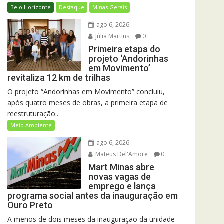
Belo Horizonte
Destaque
Minas Gerais
ago 6, 2026
Júlia Martins
0
Primeira etapa do
projeto ‘Andorinhas
em Movimento’
revitaliza 12 km de trilhas
O projeto “Andorinhas em Movimento” concluiu,
após quatro meses de obras, a primeira etapa de
reestruturação...
Meio Ambiente
ago 6, 2026
Mateus Del'Amore
0
Mart Minas abre
novas vagas de
emprego e lança
programa social antes da inauguração em
Ouro Preto
A menos de dois meses da inauguração da unidade