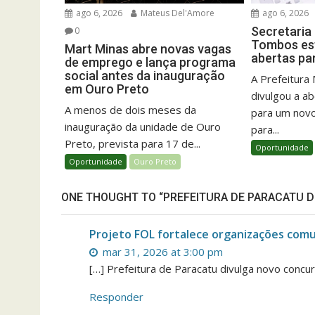
ago 6, 2026
Mateus Del'Amore
ago 6, 2026
Secretaria
0
Tombos est
Mart Minas abre novas vagas
abertas pa
de emprego e lança programa
social antes da inauguração
A Prefeitura
em Ouro Preto
divulgou a ab
A menos de dois meses da
para um novo
inauguração da unidade de Ouro
para...
Preto, prevista para 17 de...
Oportunidade
Oportunidade
Ouro Preto
ONE THOUGHT TO “PREFEITURA DE PARACATU D
Projeto FOL fortalece organizações comun
mar 31, 2026 at 3:00 pm
[…] Prefeitura de Paracatu divulga novo concu
Responder