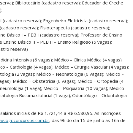
eserva); Bibliotecário (cadastro reserva); Educador de Creche
);
l (cadastro reserva); Engenheiro Eletricista (cadastro reserva);
(cadastro reserva); Fisioterapeuta (cadastro reserva);
ino Básico I – PEB I (cadastro reserva); Professor de Ensino
e Ensino Básico II – PEB II – Ensino Religioso (5 vagas);
astro reserva)
icina Intensiva (6 vagas); Médico – Clínica Médica (4 vagas);
 – Cardiologia (4 vagas); Médico – Cirurgia Vascular (4 vagas);
ologia (2 vagas); Médico – Neonatologia (6 vagas); Médico –
agas); Médico – Obstetrícia (6 vagas); Médico – Ortopedia (4
neumologia (1 vaga); Médico – Psiquiatria (10 vagas); Médico –
matologia Bucomaxilofacial (1 vaga); Odontólogo – Odontologia
lários iniciais de R$ 1.721,44 a R$ 6.580,95. As inscrições
w.ibgpconcursos.com.br
, das 9h do dia 15 de junho às 16h de