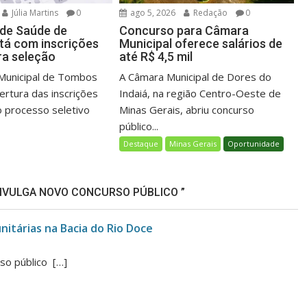
Júlia Martins
0
ago 5, 2026
Redação
0
 de Saúde de
Concurso para Câmara
á com inscrições
Municipal oferece salários de
ra seleção
até R$ 4,5 mil
 Municipal de Tombos
A Câmara Municipal de Dores do
ertura das inscrições
Indaiá, na região Centro-Oeste de
 processo seletivo
Minas Gerais, abriu concurso
público...
Destaque
Minas Gerais
Oportunidade
IVULGA NOVO CONCURSO PÚBLICO ”
itárias na Bacia do Rio Doce
rso público […]