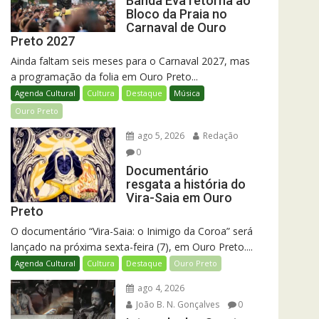
Banda Eva retorna ao
Bloco da Praia no
Carnaval de Ouro
Preto 2027
Ainda faltam seis meses para o Carnaval 2027, mas
a programação da folia em Ouro Preto...
Agenda Cultural
Cultura
Destaque
Música
Ouro Preto
ago 5, 2026
Redação
0
Documentário
resgata a história do
Vira-Saia em Ouro
Preto
O documentário “Vira-Saia: o Inimigo da Coroa” será
lançado na próxima sexta-feira (7), em Ouro Preto....
Agenda Cultural
Cultura
Destaque
Ouro Preto
ago 4, 2026
João B. N. Gonçalves
0