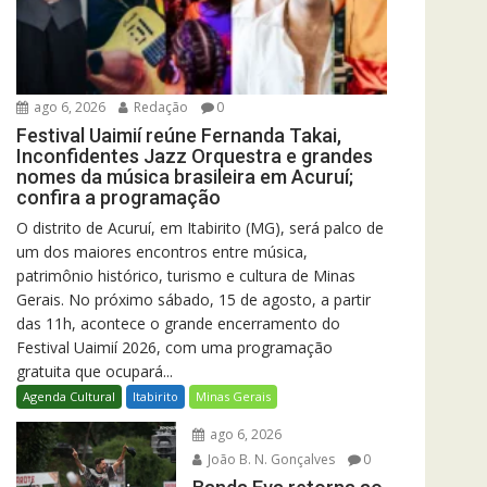
ago 6, 2026
Redação
0
Festival Uaimií reúne Fernanda Takai,
Inconfidentes Jazz Orquestra e grandes
nomes da música brasileira em Acuruí;
confira a programação
O distrito de Acuruí, em Itabirito (MG), será palco de
um dos maiores encontros entre música,
patrimônio histórico, turismo e cultura de Minas
Gerais. No próximo sábado, 15 de agosto, a partir
das 11h, acontece o grande encerramento do
Festival Uaimií 2026, com uma programação
gratuita que ocupará...
Agenda Cultural
Itabirito
Minas Gerais
ago 6, 2026
João B. N. Gonçalves
0