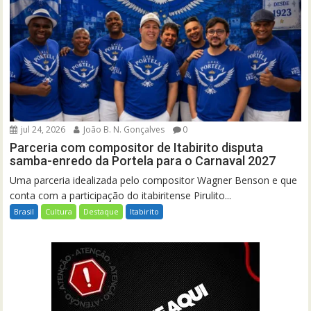
jul 24, 2026
João B. N. Gonçalves
0
Parceria com compositor de Itabirito disputa
samba-enredo da Portela para o Carnaval 2027
Uma parceria idealizada pelo compositor Wagner Benson e que
conta com a participação do itabiritense Pirulito...
Brasil
Cultura
Destaque
Itabirito