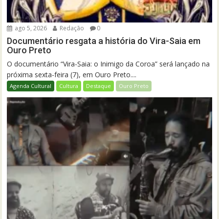
ago 5, 2026
Redação
0
Documentário resgata a história do Vira-Saia em
Ouro Preto
O documentário “Vira-Saia: o Inimigo da Coroa” será lançado na
próxima sexta-feira (7), em Ouro Preto....
Agenda Cultural
Cultura
Destaque
Ouro Preto