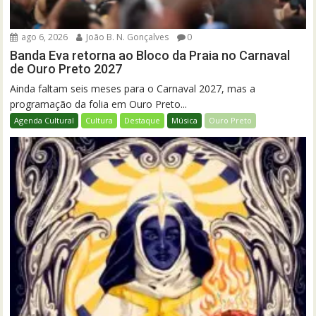
ago 6, 2026
João B. N. Gonçalves
0
Banda Eva retorna ao Bloco da Praia no Carnaval
de Ouro Preto 2027
Ainda faltam seis meses para o Carnaval 2027, mas a
programação da folia em Ouro Preto...
Agenda Cultural
Cultura
Destaque
Música
Ouro Preto