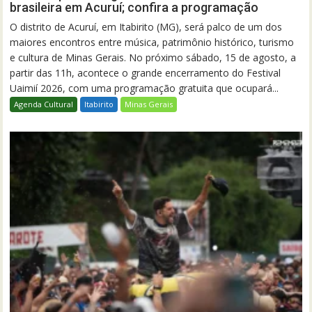
brasileira em Acuruí; confira a programação
O distrito de Acuruí, em Itabirito (MG), será palco de um dos
maiores encontros entre música, patrimônio histórico, turismo
e cultura de Minas Gerais. No próximo sábado, 15 de agosto, a
partir das 11h, acontece o grande encerramento do Festival
Uaimií 2026, com uma programação gratuita que ocupará...
Agenda Cultural
Itabirito
Minas Gerais