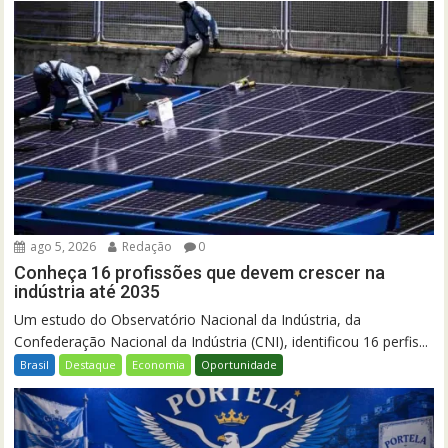
ago 5, 2026
Redação
0
Conheça 16 profissões que devem crescer na
indústria até 2035
Um estudo do Observatório Nacional da Indústria, da
Confederação Nacional da Indústria (CNI), identificou 16 perfis...
Brasil
Destaque
Economia
Oportunidade