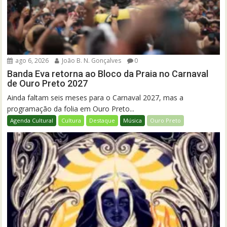
ago 6, 2026
João B. N. Gonçalves
0
Banda Eva retorna ao Bloco da Praia no Carnaval
de Ouro Preto 2027
Ainda faltam seis meses para o Carnaval 2027, mas a
programação da folia em Ouro Preto...
Agenda Cultural
Cultura
Destaque
Música
Ouro Preto