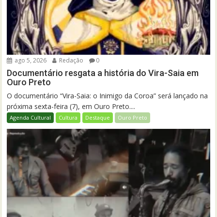
ago 5, 2026
Redação
0
Documentário resgata a história do Vira-Saia em
Ouro Preto
O documentário “Vira-Saia: o Inimigo da Coroa” será lançado na
próxima sexta-feira (7), em Ouro Preto....
Agenda Cultural
Cultura
Destaque
Ouro Preto