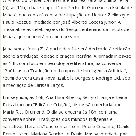
O Anexo do Museu da Inconfidência realizará na quinta-feira
(6), às 11h, o bate-papo “Dom Pedro II, Gorceix e a Escola de
Minas”, que contará com a participação de Uoster Zielinsky e
Paulo Rezzuti, mediada por José Alberto Cocota Júnior. A
mesa abre as celebrações do Sesquicentenário da Escola de
Minas, que ocorrerá no ano que vem.
Já na sexta-feira (7), à partir das 14 será dedicado à reflexão
sobre a tradução, edição e criação literária. A jornada inicia-se
às 14h, com foco em tecnologia e literatura, na conversa
“Poéticas da Tradução em tempos de Inteligência Artificial”,
reunindo Vera Casa Nova, Izabella Borges e Rodrigo Cid, sob
a mediação de Larissa Lagos.
Em seguida, às 16h, Ana Elisa Ribeiro, Sérgio França e Leida
Reis abordam “Edição e Criação”, discussão mediada por
Maria Rita Drumond. O dia se encerra às 18h, com uma
conversa sobre “Traduções dos mundos indígenas e
narrativas literárias” que contará com Pedro Cesarino, Danilo
Borum-Kren, Mariana Sanchez e Daniel Massa, mediada por