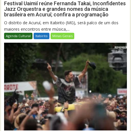
Festival Uaimií reúne Fernanda Takai, Inconfidentes
Jazz Orquestra e grandes nomes da música
brasileira em Acuruí; confira a programação
O distrito de Acuruí, em Itabirito (MG), será palco de um dos
maiores encontros entre música,...
Agenda Cultural
Itabirito
Minas Gerais