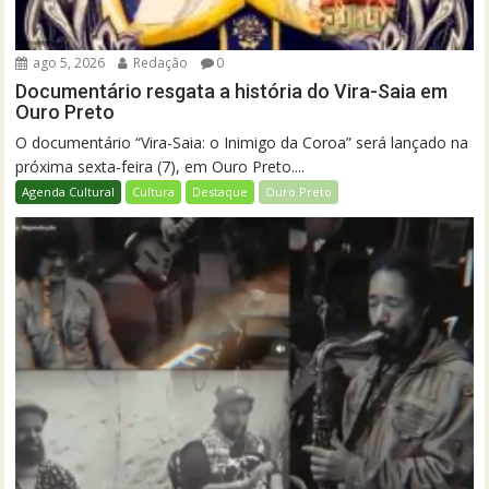
ago 5, 2026
Redação
0
Documentário resgata a história do Vira-Saia em
Ouro Preto
O documentário “Vira-Saia: o Inimigo da Coroa” será lançado na
próxima sexta-feira (7), em Ouro Preto....
Agenda Cultural
Cultura
Destaque
Ouro Preto