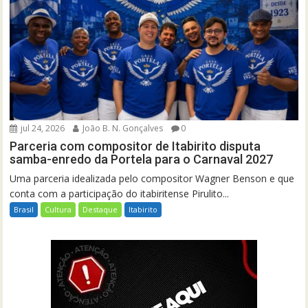
jul 24, 2026
João B. N. Gonçalves
0
Parceria com compositor de Itabirito disputa
samba-enredo da Portela para o Carnaval 2027
Uma parceria idealizada pelo compositor Wagner Benson e que
conta com a participação do itabiritense Pirulito...
Brasil
Cultura
Destaque
Itabirito