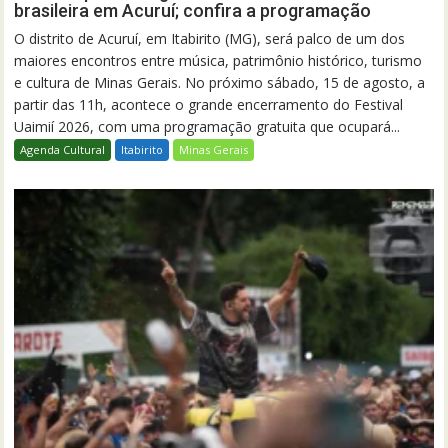
brasileira em Acuruí; confira a programação
O distrito de Acuruí, em Itabirito (MG), será palco de um dos
maiores encontros entre música, patrimônio histórico, turismo
e cultura de Minas Gerais. No próximo sábado, 15 de agosto, a
partir das 11h, acontece o grande encerramento do Festival
Uaimií 2026, com uma programação gratuita que ocupará...
Agenda Cultural
Itabirito
Minas Gerais