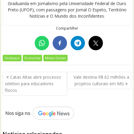
Graduanda em Jornalismo pela Universidade Federal de Ouro
Preto (UFOP), com passagens por Jornal O Espeto, Território
Notícias e O Mundo dos Inconfidentes.
Compartilhe!
Destaque
Economia
Minas Gerais
Navegação
Catas Altas abre processo
Vale destina R$ 62 milhões a
de
seletivo para educadores
projetos culturais em MG
Post
físicos