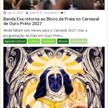
ago 6, 2026
João B. N. Gonçalves
0
Banda Eva retorna ao Bloco da Praia no Carnaval
de Ouro Preto 2027
Ainda faltam seis meses para o Carnaval 2027, mas a
programação da folia em Ouro Preto...
Agenda Cultural
Cultura
Destaque
Música
Ouro Preto