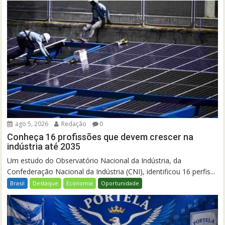
ago 5, 2026
Redação
0
Conheça 16 profissões que devem crescer na
indústria até 2035
Um estudo do Observatório Nacional da Indústria, da
Confederação Nacional da Indústria (CNI), identificou 16 perfis...
Brasil
Destaque
Economia
Oportunidade