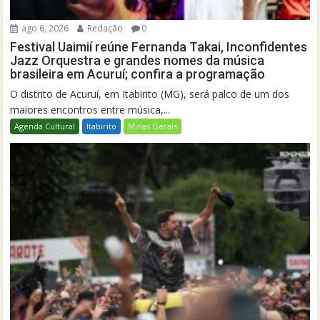
ago 6, 2026
Redação
0
Festival Uaimií reúne Fernanda Takai, Inconfidentes
Jazz Orquestra e grandes nomes da música
brasileira em Acuruí; confira a programação
O distrito de Acuruí, em Itabirito (MG), será palco de um dos
maiores encontros entre música,...
Agenda Cultural
Itabirito
Minas Gerais