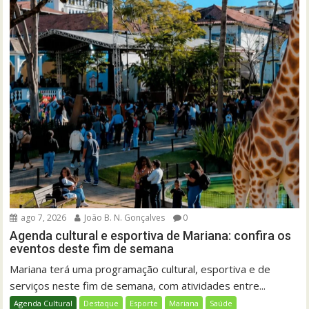
ago 7, 2026
João B. N. Gonçalves
0
Agenda cultural e esportiva de Mariana: confira os
eventos deste fim de semana
Mariana terá uma programação cultural, esportiva e de
serviços neste fim de semana, com atividades entre...
Agenda Cultural
Destaque
Esporte
Mariana
Saúde