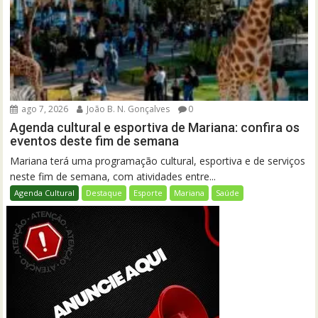
ago 7, 2026
João B. N. Gonçalves
0
Agenda cultural e esportiva de Mariana: confira os
eventos deste fim de semana
Mariana terá uma programação cultural, esportiva e de serviços
neste fim de semana, com atividades entre...
Agenda Cultural
Destaque
Esporte
Mariana
Saúde