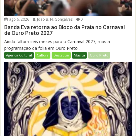
ago 6, 2026
João B. N. Gonçalves
0
Banda Eva retorna ao Bloco da Praia no Carnaval
de Ouro Preto 2027
Ainda faltam seis meses para o Carnaval 2027, mas a
programação da folia em Ouro Preto...
Agenda Cultural
Cultura
Destaque
Música
Ouro Preto