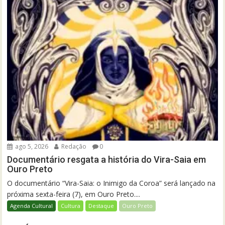
ago 5, 2026
Redação
0
Documentário resgata a história do Vira-Saia em
Ouro Preto
O documentário “Vira-Saia: o Inimigo da Coroa” será lançado na
próxima sexta-feira (7), em Ouro Preto....
Agenda Cultural
Cultura
Destaque
Ouro Preto