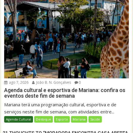
ago 7, 2026
João B. N. Gonçalves
0
Agenda cultural e esportiva de Mariana: confira os
eventos deste fim de semana
Mariana terá uma programação cultural, esportiva e de
serviços neste fim de semana, com atividades entre...
Agenda Cultural
Destaque
Esporte
Mariana
Saúde