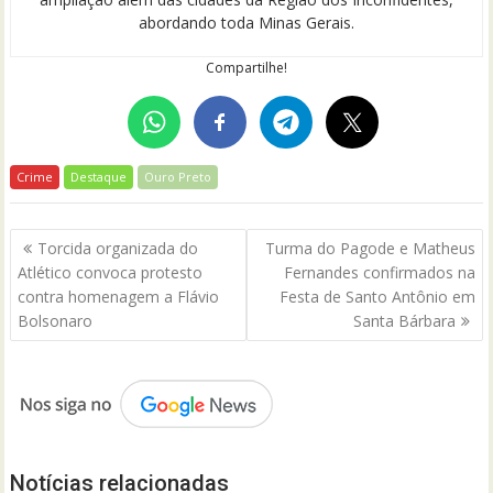
abordando toda Minas Gerais.
Compartilhe!
Crime
Destaque
Ouro Preto
Navegação
Torcida organizada do
Turma do Pagode e Matheus
de
Atlético convoca protesto
Fernandes confirmados na
Post
contra homenagem a Flávio
Festa de Santo Antônio em
Bolsonaro
Santa Bárbara
Notícias relacionadas