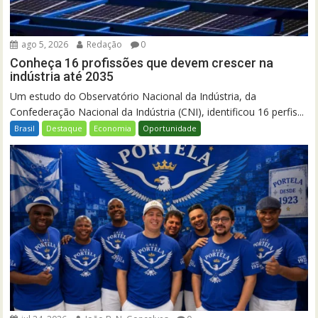
ago 5, 2026
Redação
0
Conheça 16 profissões que devem crescer na
indústria até 2035
Um estudo do Observatório Nacional da Indústria, da
Confederação Nacional da Indústria (CNI), identificou 16 perfis...
Brasil
Destaque
Economia
Oportunidade