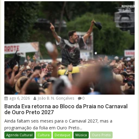
ago 6, 2026
João B. N. Gonçalves
0
Banda Eva retorna ao Bloco da Praia no Carnaval
de Ouro Preto 2027
Ainda faltam seis meses para o Carnaval 2027, mas a
programação da folia em Ouro Preto...
Agenda Cultural
Cultura
Destaque
Música
Ouro Preto