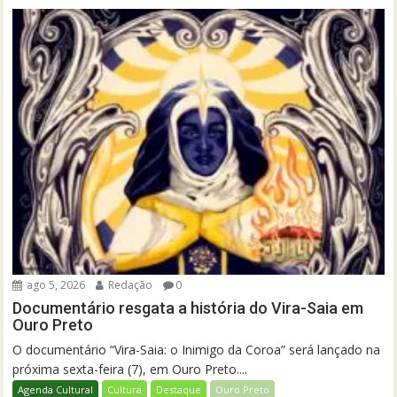
ago 5, 2026
Redação
0
Documentário resgata a história do Vira-Saia em
Ouro Preto
O documentário “Vira-Saia: o Inimigo da Coroa” será lançado na
próxima sexta-feira (7), em Ouro Preto....
Agenda Cultural
Cultura
Destaque
Ouro Preto