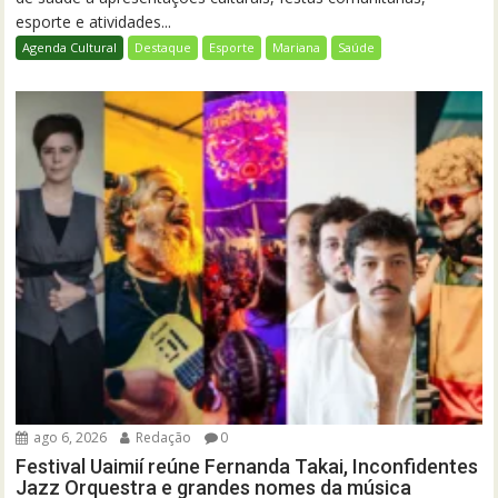
esporte e atividades...
Agenda Cultural
Destaque
Esporte
Mariana
Saúde
ago 6, 2026
Redação
0
Festival Uaimií reúne Fernanda Takai, Inconfidentes
Jazz Orquestra e grandes nomes da música