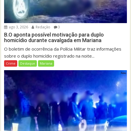
ago 3, 2026
Redação
3
B.O aponta possível motivação para duplo
homicídio durante cavalgada em Mariana
O boletim de ocorrência da Polícia Militar traz informações
sobre o duplo homicídio registrado na noite...
Crime
Destaque
Mariana