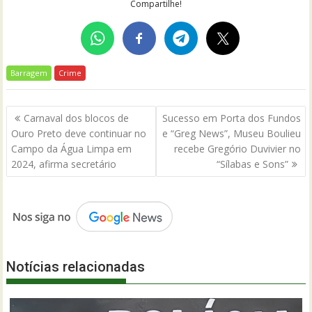
Compartilhe!
Barragem
Crime
Navegação
Carnaval dos blocos de
Sucesso em Porta dos Fundos
de
Ouro Preto deve continuar no
e “Greg News”, Museu Boulieu
Post
Campo da Água Limpa em
recebe Gregório Duvivier no
2024, afirma secretário
“Sílabas e Sons”
Notícias relacionadas