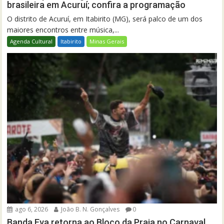
brasileira em Acuruí; confira a programação
O distrito de Acuruí, em Itabirito (MG), será palco de um dos
maiores encontros entre música,...
Agenda Cultural
Itabirito
Minas Gerais
ago 6, 2026
João B. N. Gonçalves
0
Banda Eva retorna ao Bloco da Praia no Carnaval