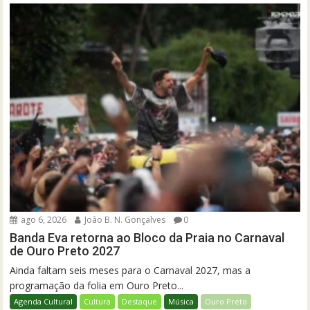
ago 6, 2026
João B. N. Gonçalves
0
Banda Eva retorna ao Bloco da Praia no Carnaval
de Ouro Preto 2027
Ainda faltam seis meses para o Carnaval 2027, mas a
programação da folia em Ouro Preto...
Agenda Cultural
Cultura
Destaque
Música
Ouro Preto