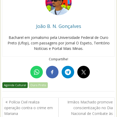
João B. N. Gonçalves
Bacharel em jornalismo pela Universidade Federal de Ouro
Preto (Ufop), com passagens por Jornal O Espeto, Território
Notícias e Portal Mais Minas.
Compartilhe!
Agenda Cultural
Ouro Preto
Navegação
Polícia Civil realiza
Irmãos Machado promove
de
operação contra o crime em
conscientização no Dia
Post
Mariana
Nacional de Combate às