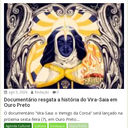
ago 5, 2026
Redação
0
Documentário resgata a história do Vira-Saia em
Ouro Preto
O documentário “Vira-Saia: o Inimigo da Coroa” será lançado na
próxima sexta-feira (7), em Ouro Preto....
Agenda Cultural
Cultura
Destaque
Ouro Preto