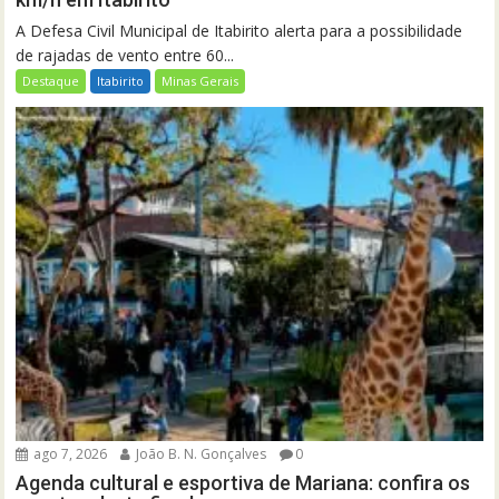
A Defesa Civil Municipal de Itabirito alerta para a possibilidade
de rajadas de vento entre 60...
Destaque
Itabirito
Minas Gerais
ago 7, 2026
João B. N. Gonçalves
0
Agenda cultural e esportiva de Mariana: confira os