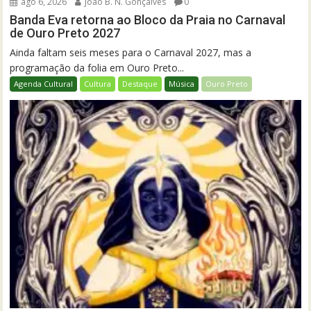
ago 6, 2026
João B. N. Gonçalves
0
Banda Eva retorna ao Bloco da Praia no Carnaval
de Ouro Preto 2027
Ainda faltam seis meses para o Carnaval 2027, mas a
programação da folia em Ouro Preto...
Agenda Cultural
Cultura
Destaque
Música
Ouro Preto