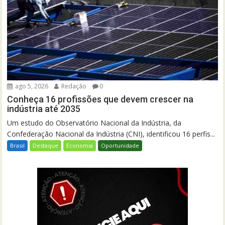
ago 5, 2026
Redação
0
Conheça 16 profissões que devem crescer na
indústria até 2035
Um estudo do Observatório Nacional da Indústria, da
Confederação Nacional da Indústria (CNI), identificou 16 perfis...
Brasil
Destaque
Economia
Oportunidade