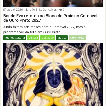
ago 6, 2026
João B. N. Gonçalves
0
Banda Eva retorna ao Bloco da Praia no Carnaval
de Ouro Preto 2027
Ainda faltam seis meses para o Carnaval 2027, mas a
programação da folia em Ouro Preto...
Agenda Cultural
Cultura
Destaque
Música
Ouro Preto