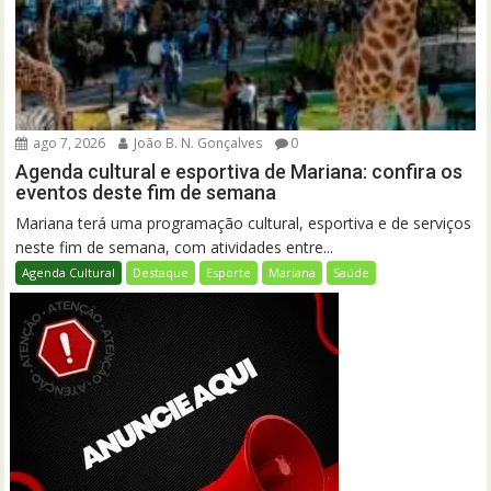
ago 7, 2026
João B. N. Gonçalves
0
Agenda cultural e esportiva de Mariana: confira os
eventos deste fim de semana
Mariana terá uma programação cultural, esportiva e de serviços
neste fim de semana, com atividades entre...
Agenda Cultural
Destaque
Esporte
Mariana
Saúde