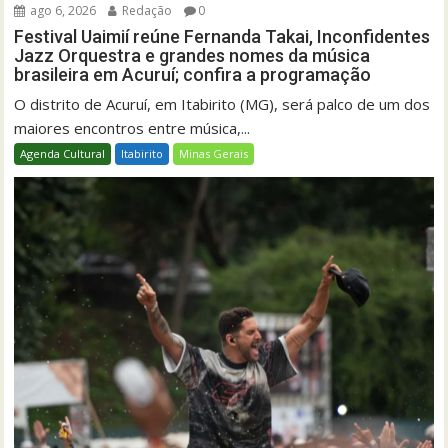
ago 6, 2026
Redação
0
Festival Uaimií reúne Fernanda Takai, Inconfidentes
Jazz Orquestra e grandes nomes da música
brasileira em Acuruí; confira a programação
O distrito de Acuruí, em Itabirito (MG), será palco de um dos
maiores encontros entre música,...
Agenda Cultural
Itabirito
Minas Gerais