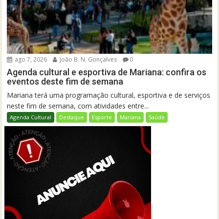
ago 7, 2026
João B. N. Gonçalves
0
Agenda cultural e esportiva de Mariana: confira os
eventos deste fim de semana
Mariana terá uma programação cultural, esportiva e de serviços
neste fim de semana, com atividades entre...
Agenda Cultural
Destaque
Esporte
Mariana
Saúde