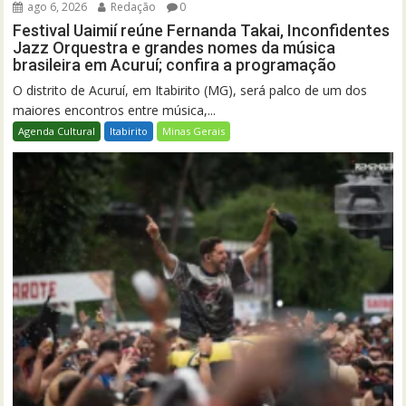
ago 6, 2026
Redação
0
Festival Uaimií reúne Fernanda Takai, Inconfidentes
Jazz Orquestra e grandes nomes da música
brasileira em Acuruí; confira a programação
O distrito de Acuruí, em Itabirito (MG), será palco de um dos
maiores encontros entre música,...
Agenda Cultural
Itabirito
Minas Gerais