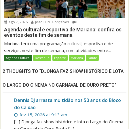
ago 7, 2026
João B. N. Gonçalves
0
Agenda cultural e esportiva de Mariana: confira os
eventos deste fim de semana
Mariana terá uma programação cultural, esportiva e de
serviços neste fim de semana, com atividades entre...
Agenda Cultural
Destaque
Esporte
Mariana
Saúde
2 THOUGHTS TO “DJONGA FAZ SHOW HISTÓRICO E LOTA
O LARGO DO CINEMA NO CARNAVAL DE OURO PRETO”
Dennis DJ arrasta multidão nos 50 anos do Bloco
do Caixão
fev 15, 2026 at 9:13 am
[…] Djonga faz show histórico e lota o Largo do Cinema
no Carnaval de Ouro Preto […]