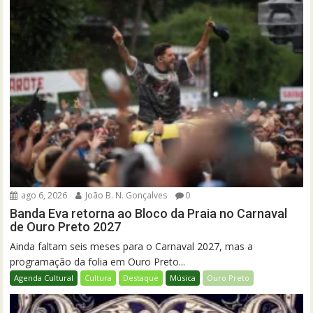
ago 6, 2026
João B. N. Gonçalves
0
Banda Eva retorna ao Bloco da Praia no Carnaval
de Ouro Preto 2027
Ainda faltam seis meses para o Carnaval 2027, mas a
programação da folia em Ouro Preto...
Agenda Cultural
Cultura
Destaque
Música
Ouro Preto