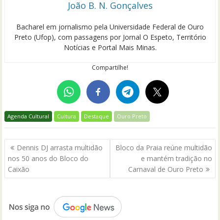
João B. N. Gonçalves
Bacharel em jornalismo pela Universidade Federal de Ouro
Preto (Ufop), com passagens por Jornal O Espeto, Território
Notícias e Portal Mais Minas.
Compartilhe!
Agenda Cultural
Cultura
Destaque
Ouro Preto
Navegação
Dennis DJ arrasta multidão
Bloco da Praia reúne multidão
de
nos 50 anos do Bloco do
e mantém tradição no
Post
Caixão
Carnaval de Ouro Preto