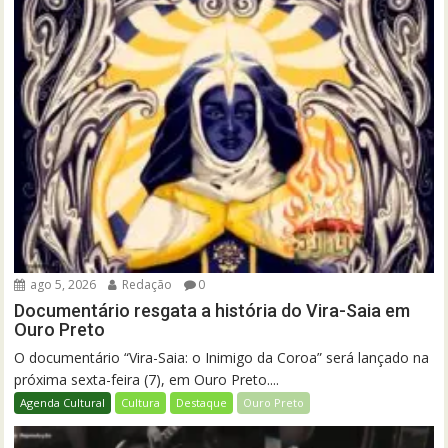
ago 5, 2026
Redação
0
Documentário resgata a história do Vira-Saia em
Ouro Preto
O documentário “Vira-Saia: o Inimigo da Coroa” será lançado na
próxima sexta-feira (7), em Ouro Preto....
Agenda Cultural
Cultura
Destaque
Ouro Preto