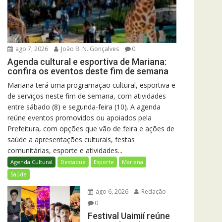
ago 7, 2026
João B. N. Gonçalves
0
Agenda cultural e esportiva de Mariana:
confira os eventos deste fim de semana
Mariana terá uma programação cultural, esportiva e
de serviços neste fim de semana, com atividades
entre sábado (8) e segunda-feira (10). A agenda
reúne eventos promovidos ou apoiados pela
Prefeitura, com opções que vão de feira e ações de
saúde a apresentações culturais, festas
comunitárias, esporte e atividades...
Agenda Cultural
Destaque
Esporte
Mariana
Saúde
ago 6, 2026
Redação
0
Festival Uaimií reúne