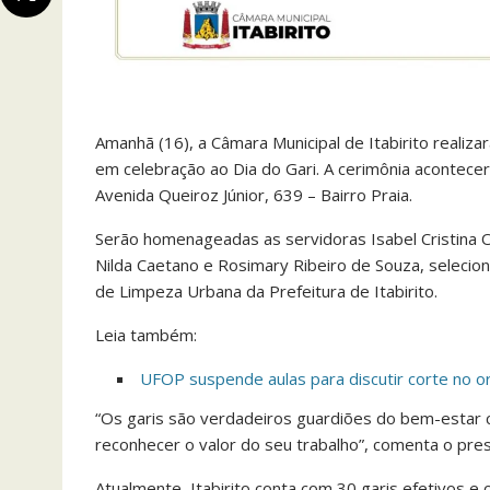
Amanhã (16), a Câmara Municipal de Itabirito reali
em celebração ao Dia do Gari. A cerimônia acontecer
Avenida Queiroz Júnior, 639 – Bairro Praia.
Serão homenageadas as servidoras Isabel Cristina Oliv
Nilda Caetano e Rosimary Ribeiro de Souza, selecio
de Limpeza Urbana da Prefeitura de Itabirito.
Leia também:
UFOP suspende aulas para discutir corte no 
“Os garis são verdadeiros guardiões do bem-estar 
reconhecer o valor do seu trabalho”, comenta o pres
Atualmente, Itabirito conta com 30 garis efetivos e 