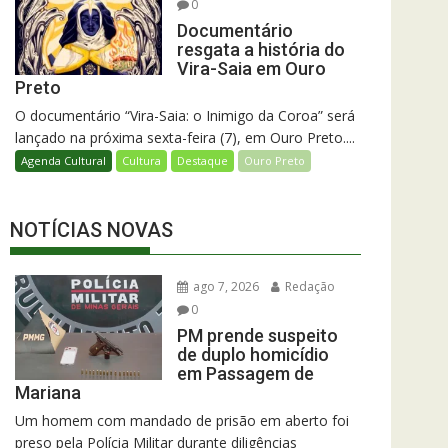
0
Documentário
resgata a história do
Vira-Saia em Ouro
Preto
O documentário “Vira-Saia: o Inimigo da Coroa” será
lançado na próxima sexta-feira (7), em Ouro Preto....
Agenda Cultural
Cultura
Destaque
Ouro Preto
NOTÍCIAS NOVAS
ago 7, 2026
Redação
0
PM prende suspeito
de duplo homicídio
em Passagem de
Mariana
Um homem com mandado de prisão em aberto foi
preso pela Polícia Militar durante diligências