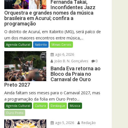
Fernanda Takai,
Inconfidentes Jazz
Orquestra e grandes nomes da música
brasileira em Acuruí; confira a
programação
O distrito de Acuruí, em Itabirito (MG), será palco de
um dos maiores encontros entre música,...
Agenda Cultural
Itabirito
Minas Gerais
ago 6, 2026
João B. N. Gonçalves
0
Banda Eva retorna ao
Bloco da Praia no
Carnaval de Ouro
Preto 2027
Ainda faltam seis meses para o Carnaval 2027, mas
a programação da folia em Ouro Preto...
Agenda Cultural
Cultura
Destaque
Música
Ouro Preto
ago 5, 2026
Redação