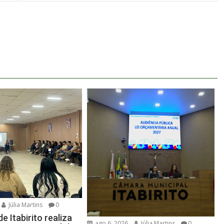
Júlia Martins
0
de Itabirito realiza
ago 6, 2026
Júlia Martins
0