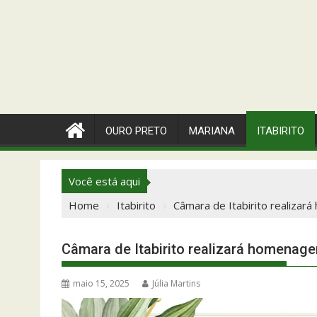
OURO PRETO
MARIANA
ITABIRITO
Você está aqui
Home
Itabirito
Câmara de Itabirito realizar
Câmara de Itabirito realizará homenage
maio 15, 2025
Júlia Martins