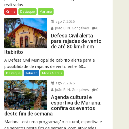
realizadas...
Crime
Destaque
Mariana
ago 7, 2026
João B. N. Gonçalves
0
Defesa Civil alerta
para rajadas de vento
de até 80 km/h em
Itabirito
A Defesa Civil Municipal de Itabirito alerta para a
possibilidade de rajadas de vento entre 60...
Destaque
Itabirito
Minas Gerais
ago 7, 2026
João B. N. Gonçalves
0
Agenda cultural e
esportiva de Mariana:
confira os eventos
deste fim de semana
Mariana terá uma programação cultural, esportiva e
de serviços neste fim de semana, com atividades