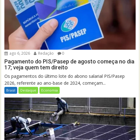
ago 6, 2026
Redação
0
Pagamento do PIS/Pasep de agosto começa no dia
17; veja quem tem direito
Os pagamentos do último lote do abono salarial PIS/Pasep
2026, referente ao ano-base de 2024, começam...
Brasil
Destaque
Economia