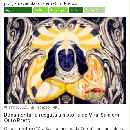
programação da folia em Ouro Preto...
Agenda Cultural
Cultura
Destaque
Música
Ouro Preto
ago 5, 2026
Redação
0
Documentário resgata a história do Vira-Saia em
Ouro Preto
O documentário “Vira-Saia: o Inimigo da Coroa” será lançado na