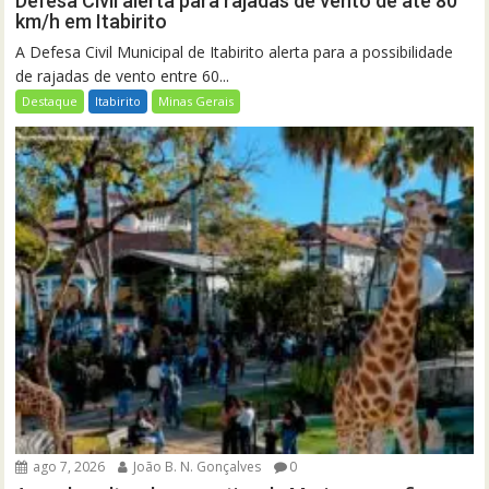
Defesa Civil alerta para rajadas de vento de até 80
km/h em Itabirito
A Defesa Civil Municipal de Itabirito alerta para a possibilidade
de rajadas de vento entre 60...
Destaque
Itabirito
Minas Gerais
ago 7, 2026
João B. N. Gonçalves
0