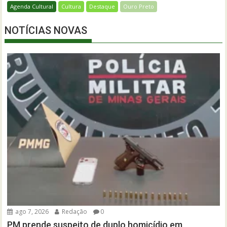
Agenda Cultural
Cultura
Destaque
Ouro Preto
NOTÍCIAS NOVAS
ago 7, 2026
Redação
0
PM prende suspeito de duplo homicídio em