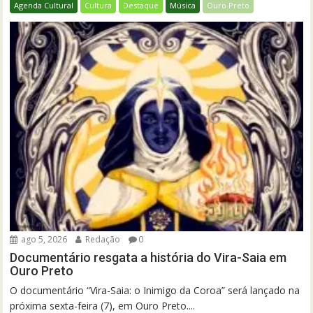
Agenda Cultural
Cultura
Destaque
Música
Ouro Preto
ago 5, 2026
Redação
0
Documentário resgata a história do Vira-Saia em
Ouro Preto
O documentário “Vira-Saia: o Inimigo da Coroa” será lançado na
próxima sexta-feira (7), em Ouro Preto....