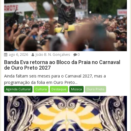
ago 6, 2026
João B. N. Gonçalves
0
Banda Eva retorna ao Bloco da Praia no Carnaval
de Ouro Preto 2027
Ainda faltam seis meses para o Carnaval 2027, mas a
programação da folia em Ouro Preto...
Agenda Cultural
Cultura
Destaque
Música
Ouro Preto