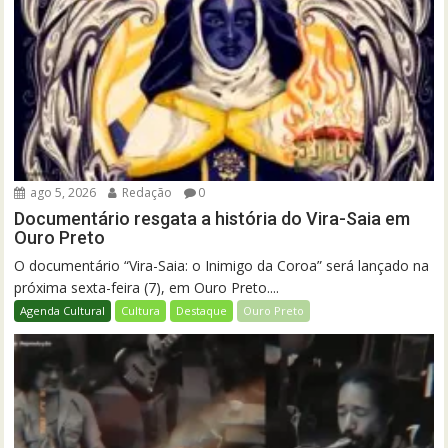
ago 5, 2026
Redação
0
Documentário resgata a história do Vira-Saia em
Ouro Preto
O documentário “Vira-Saia: o Inimigo da Coroa” será lançado na
próxima sexta-feira (7), em Ouro Preto....
Agenda Cultural
Cultura
Destaque
Ouro Preto