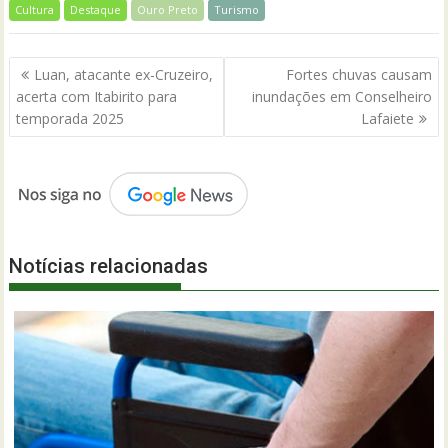
Cultura
Destaque
Ouro Preto
Turismo
Navegação
Luan, atacante ex-Cruzeiro,
Fortes chuvas causam
de
acerta com Itabirito para
inundações em Conselheiro
Post
temporada 2025
Lafaiete
Notícias relacionadas