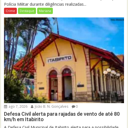
Polícia Militar durante diligências realizadas...
Crime
Destaque
Mariana
ago 7, 2026
João B. N. Gonçalves
0
Defesa Civil alerta para rajadas de vento de até 80
km/h em Itabirito
A Defesa Civil Municipal de Itabirito alerta para a possibilidade