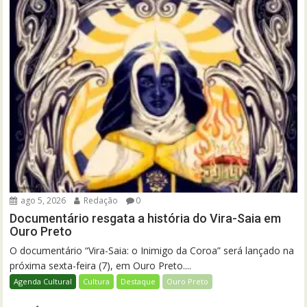
ago 5, 2026
Redação
0
Documentário resgata a história do Vira-Saia em
Ouro Preto
O documentário “Vira-Saia: o Inimigo da Coroa” será lançado na
próxima sexta-feira (7), em Ouro Preto....
Agenda Cultural
Cultura
Destaque
Ouro Preto