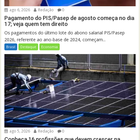
ago 6, 2026
Redação
0
Pagamento do PIS/Pasep de agosto começa no dia
17; veja quem tem direito
Os pagamentos do último lote do abono salarial PIS/Pasep
2026, referente ao ano-base de 2024, começam...
Brasil
Destaque
Economia
ago 5, 2026
Redação
0
Conheça 16 profissões que devem crescer na