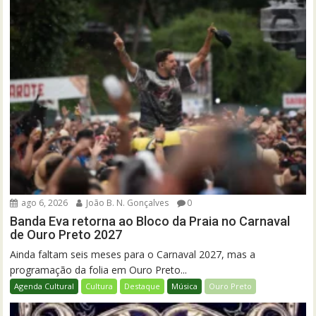
ago 6, 2026
João B. N. Gonçalves
0
Banda Eva retorna ao Bloco da Praia no Carnaval
de Ouro Preto 2027
Ainda faltam seis meses para o Carnaval 2027, mas a
programação da folia em Ouro Preto...
Agenda Cultural
Cultura
Destaque
Música
Ouro Preto