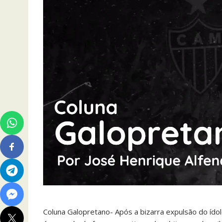
Coluna Galopretano- Após a bizarra expulsão do ídolo