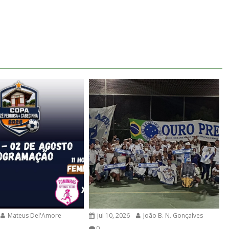
Mateus Del'Amore
jul 10, 2026
João B. N. Gonçalves
0