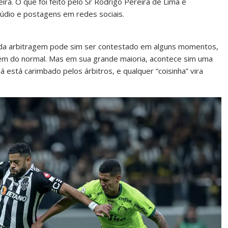
ra. O que foi feito pelo Sr Rodrigo Pereira de Lima é
údio e postagens em redes sociais.
a arbitragem pode sim ser contestado em alguns momentos,
ém do normal. Mas em sua grande maioria, acontece sim uma
á está carimbado pelos árbitros, e qualquer “coisinha” vira