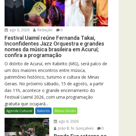
ago 6, 2026
Redação
0
Festival Uaimií reúne Fernanda Takai,
Inconfidentes Jazz Orquestra e grandes
nomes da música brasileira em Acuruí;
confira a programação
O distrito de Acuruí, em Itabirito (MG), será palco de
um dos maiores encontros entre música,
patrimônio histórico, turismo e cultura de Minas
Gerais. No próximo sábado, 15 de agosto, a partir
das 11h, acontece o grande encerramento do
Festival Uaimií 2026, com uma programação
gratuita que ocupará...
Agenda Cultural
Itabirito
Minas Gerais
ago 6, 2026
João B. N. Gonçalves
0