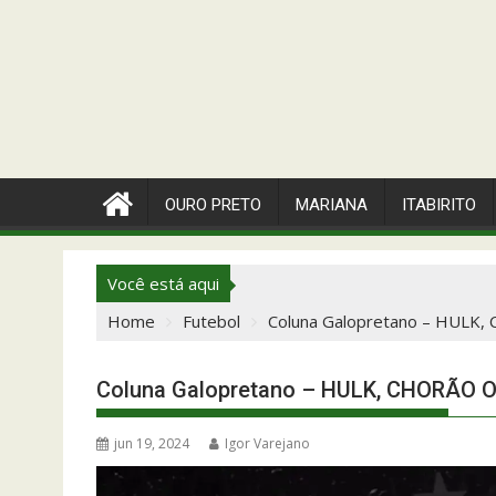
OURO PRETO
MARIANA
ITABIRITO
Você está aqui
Home
Futebol
Coluna Galopretano – HUL
Coluna Galopretano – HULK, CHORÃO 
jun 19, 2024
Igor Varejano