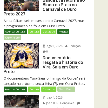
Banda Eva retorna ao
Bloco da Praia no
Carnaval de Ouro
Preto 2027
Ainda faltam seis meses para o Carnaval 2027, mas
a programação da folia em Ouro Preto...
Agenda Cultural
Cultura
Destaque
Música
Ouro Preto
ago 5, 2026
Redação
0
Documentário
resgata a história do
Vira-Saia em Ouro
Preto
O documentário “Vira-Saia: o Inimigo da Coroa” será
lançado na próxima sexta-feira (7), em Ouro Preto....
Agenda Cultural
Cultura
Destaque
Ouro Preto
ago 4, 2026
João B. N. Gonçalves
0