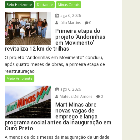
Belo Horizonte
Destaque
Minas Gerais
ago 6, 2026
Júlia Martins
0
Primeira etapa do
projeto ‘Andorinhas
em Movimento’
revitaliza 12 km de trilhas
O projeto “Andorinhas em Movimento” concluiu,
após quatro meses de obras, a primeira etapa de
reestruturação...
Meio Ambiente
ago 6, 2026
Mateus Del'Amore
0
Mart Minas abre
novas vagas de
emprego e lança
programa social antes da inauguração em
Ouro Preto
A menos de dois meses da inauguração da unidade