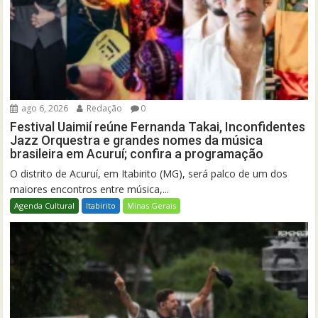
ago 6, 2026
Redação
0
Festival Uaimií reúne Fernanda Takai, Inconfidentes
Jazz Orquestra e grandes nomes da música
brasileira em Acuruí; confira a programação
O distrito de Acuruí, em Itabirito (MG), será palco de um dos
maiores encontros entre música,...
Agenda Cultural
Itabirito
Minas Gerais