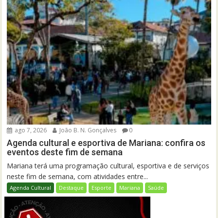
ago 7, 2026
João B. N. Gonçalves
0
Agenda cultural e esportiva de Mariana: confira os
eventos deste fim de semana
Mariana terá uma programação cultural, esportiva e de serviços
neste fim de semana, com atividades entre...
Agenda Cultural
Destaque
Esporte
Mariana
Saúde