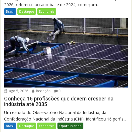
2026, referente ao ano-base de 2024, começam...
Brasil
Destaque
Economia
ago 5, 2026
Redação
0
Conheça 16 profissões que devem crescer na
indústria até 2035
Um estudo do Observatório Nacional da Indústria, da
Confederação Nacional da Indústria (CNI), identificou 16 perfis...
Brasil
Destaque
Economia
Oportunidade