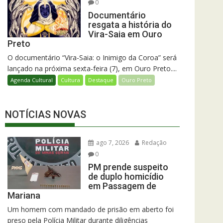
0
Documentário
resgata a história do
Vira-Saia em Ouro
Preto
O documentário “Vira-Saia: o Inimigo da Coroa” será
lançado na próxima sexta-feira (7), em Ouro Preto....
Agenda Cultural
Cultura
Destaque
Ouro Preto
NOTÍCIAS NOVAS
ago 7, 2026
Redação
0
PM prende suspeito
de duplo homicídio
em Passagem de
Mariana
Um homem com mandado de prisão em aberto foi
preso pela Polícia Militar durante diligências