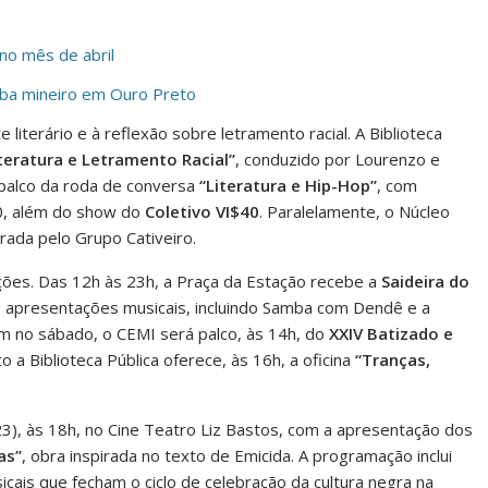
no mês de abril
mba mineiro em Ouro Preto
literário e à reflexão sobre letramento racial. A Biblioteca
iteratura e Letramento Racial”
, conduzido por Lourenzo e
á palco da roda de conversa
“Literatura e Hip-Hop”
, com
40, além do show do
Coletivo VI$40
. Paralelamente, o Núcleo
trada pelo Grupo Cativeiro.
ções. Das 12h às 23h, a Praça da Estação recebe a
Saideira do
s e apresentações musicais, incluindo Samba com Dendê e a
ém no sábado, o CEMI será palco, às 14h, do
XXIV Batizado e
o a Biblioteca Pública oferece, às 16h, a oficina
“Tranças,
, às 18h, no Cine Teatro Liz Bastos, com a apresentação dos
as”
, obra inspirada no texto de Emicida. A programação inclui
cais que fecham o ciclo de celebração da cultura negra na