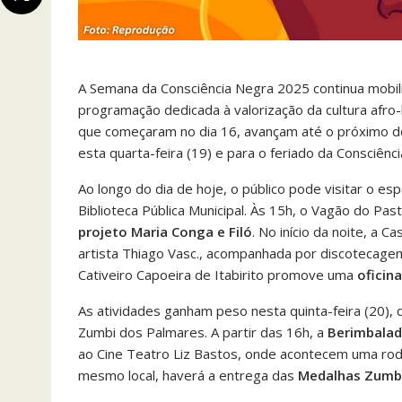
A Semana da Consciência Negra 2025 continua mobili
programação dedicada à valorização da cultura afro-
que começaram no dia 16, avançam até o próximo d
esta quarta-feira (19) e para o feriado da Consciên
Ao longo do dia de hoje, o público pode visitar o es
Biblioteca Pública Municipal. Às 15h, o Vagão do 
projeto Maria Conga e Filó
. No início da noite, a
artista Thiago Vasc., acompanhada por discotecage
Cativeiro Capoeira de Itabirito promove uma
oficin
As atividades ganham peso nesta quinta-feira (20), 
Zumbi dos Palmares. A partir das 16h, a
Berimbalad
ao Cine Teatro Liz Bastos, onde acontecem uma rod
mesmo local, haverá a entrega das
Medalhas Zumbi