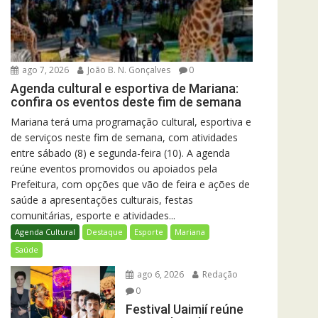
ago 7, 2026
João B. N. Gonçalves
0
Agenda cultural e esportiva de Mariana:
confira os eventos deste fim de semana
Mariana terá uma programação cultural, esportiva e
de serviços neste fim de semana, com atividades
entre sábado (8) e segunda-feira (10). A agenda
reúne eventos promovidos ou apoiados pela
Prefeitura, com opções que vão de feira e ações de
saúde a apresentações culturais, festas
comunitárias, esporte e atividades...
Agenda Cultural
Destaque
Esporte
Mariana
Saúde
ago 6, 2026
Redação
0
Festival Uaimií reúne