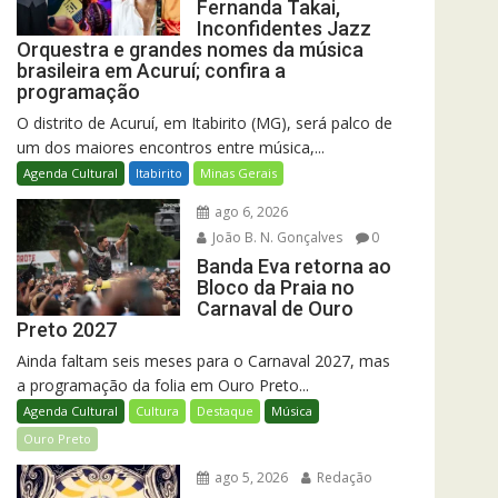
Fernanda Takai,
Inconfidentes Jazz
Orquestra e grandes nomes da música
brasileira em Acuruí; confira a
programação
O distrito de Acuruí, em Itabirito (MG), será palco de
um dos maiores encontros entre música,...
Agenda Cultural
Itabirito
Minas Gerais
ago 6, 2026
João B. N. Gonçalves
0
Banda Eva retorna ao
Bloco da Praia no
Carnaval de Ouro
Preto 2027
Ainda faltam seis meses para o Carnaval 2027, mas
a programação da folia em Ouro Preto...
Agenda Cultural
Cultura
Destaque
Música
Ouro Preto
ago 5, 2026
Redação