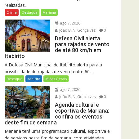
realizadas...
Crime
Destaque
Mariana
ago 7, 2026
João B. N. Gonçalves
0
Defesa Civil alerta
para rajadas de vento
de até 80 km/h em
Itabirito
A Defesa Civil Municipal de Itabirito alerta para a
possibilidade de rajadas de vento entre 60...
Destaque
Itabirito
Minas Gerais
ago 7, 2026
João B. N. Gonçalves
0
Agenda cultural e
esportiva de Mariana:
confira os eventos
deste fim de semana
Mariana terá uma programação cultural, esportiva e
de serviços neste fim de semana, com atividades