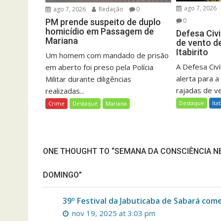
ago 7, 2026
ago 7, 2026
Redação
0
0
PM prende suspeito de duplo
homicídio em Passagem de
Defesa Civi
Mariana
de vento d
Itabirito
Um homem com mandado de prisão
A Defesa Civil
em aberto foi preso pela Polícia
alerta para a
Militar durante diligências
rajadas de ve
realizadas...
Destaque
Ita
Crime
Destaque
Mariana
ONE THOUGHT TO “SEMANA DA CONSCIÊNCIA NE
DOMINGO”
39º Festival da Jabuticaba de Sabará com
nov 19, 2025 at 3:03 pm