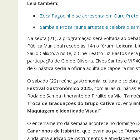
Leia também:
Zeca Pagodinho se apresenta em Ouro Preto 
Samba e Prosa reúne artistas e celebra o sa
Na sexta (21), a programação será voltada ao debate 
Pública Municipal recebe às 14h o fórum
“Leitura, L
Saulo Calixto. À noite, o Cine Teatro Liz Bastos ser
participação de Gio de Oliveira, Elves Santos e VI$
de Ginástica sedia a oficina adulta de capoeira minis
O sábado (22) reúne gastronomia, cultura e celebra
Festival Gastronômico 2025
, com aulas culinária
Roda de Samba Itinerante do Pirulito da Vila. Tamb
Troca de Graduações do Grupo Cativeiro
, enquant
Maquiagem e Identidade Visual”
.
O encerramento da semana acontece no domingo (23)
Canarinhos de Itabirito
, que levam ao palco
“Amor
ainda uma audição de instrumentos e atividades musi