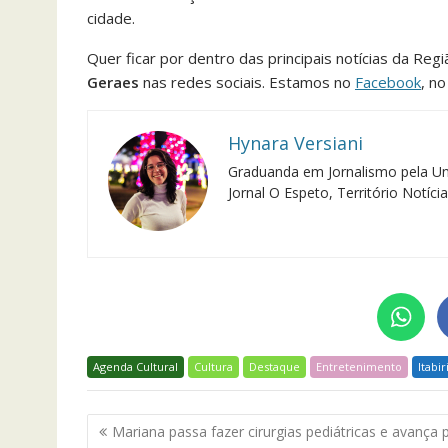
cidade.
Quer ficar por dentro das principais notícias da Reg
Geraes
nas redes sociais. Estamos no
Facebook
, n
Hynara Versiani
Graduanda em Jornalismo pela Un
Jornal O Espeto, Território Notíc
Agenda Cultural
Cultura
Destaque
Entretenimento
Itabir
Navegação
Mariana passa fazer cirurgias pediátricas e avança 