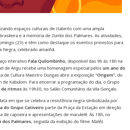
zando espaços culturais de Itabirito com uma ampla
brasileira e à memória de Zumbi dos Palmares. As atividades,
omingo (23) e têm como destaque os eventos previstos para
cia Negra, celebrado amanhã.
paço interativo
Fala Quilombinho
, disponível das 9h às 18h na
Pastel de Angu recebe uma homenagem especial pelos
um ano do
 Casa de Cultura Maestro Dungas abre a exposição
“Origem”
, do
m de Kabulom. Para encerrar a programação do dia, o Grupo
a de ritmos
às 19h30, no Salão Comunitário da Vila Gonçalo.
data em que se celebra a resistência negra simbolizada por
a do Grupo Cativeiro
parte da Praça da Estação em direção
a de capoeira e apresentações de maculelê. Às 18h, no
 dos Palmares
, seguida da exibição do filme
Malês
.