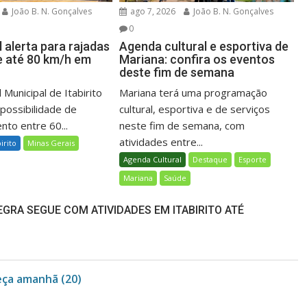
João B. N. Gonçalves
ago 7, 2026
João B. N. Gonçalves
0
l alerta para rajadas
Agenda cultural e esportiva de
e até 80 km/h em
Mariana: confira os eventos
deste fim de semana
 Municipal de Itabirito
Mariana terá uma programação
 possibilidade de
cultural, esportiva e de serviços
nto entre 60...
neste fim de semana, com
atividades entre...
birito
Minas Gerais
Agenda Cultural
Destaque
Esporte
Mariana
Saúde
GRA SEGUE COM ATIVIDADES EM ITABIRITO ATÉ
eça amanhã (20)