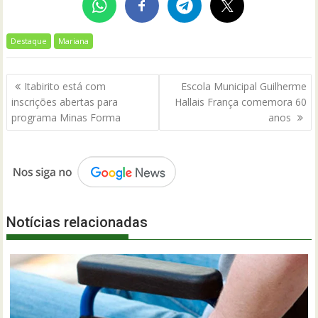
Destaque
Mariana
Navegação
Itabirito está com
Escola Municipal Guilherme
de
inscrições abertas para
Hallais França comemora 60
Post
programa Minas Forma
anos
Notícias relacionadas