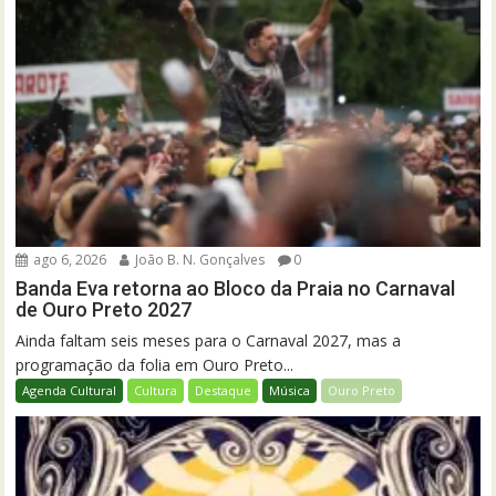
ago 6, 2026
João B. N. Gonçalves
0
Banda Eva retorna ao Bloco da Praia no Carnaval
de Ouro Preto 2027
Ainda faltam seis meses para o Carnaval 2027, mas a
programação da folia em Ouro Preto...
Agenda Cultural
Cultura
Destaque
Música
Ouro Preto