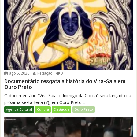
ago 5, 2026
Redação
0
Documentário resgata a história do Vira-Saia em
Ouro Preto
O documentário “Vira-Saia: o Inimigo da Coroa” será lançado na
próxima sexta-feira (7), em Ouro Preto....
Agenda Cultural
Cultura
Destaque
Ouro Preto