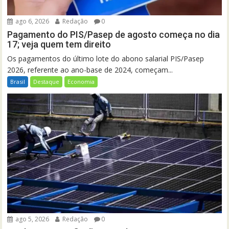
ago 6, 2026
Redação
0
Pagamento do PIS/Pasep de agosto começa no dia
17; veja quem tem direito
Os pagamentos do último lote do abono salarial PIS/Pasep
2026, referente ao ano-base de 2024, começam...
Brasil
Destaque
Economia
ago 5, 2026
Redação
0